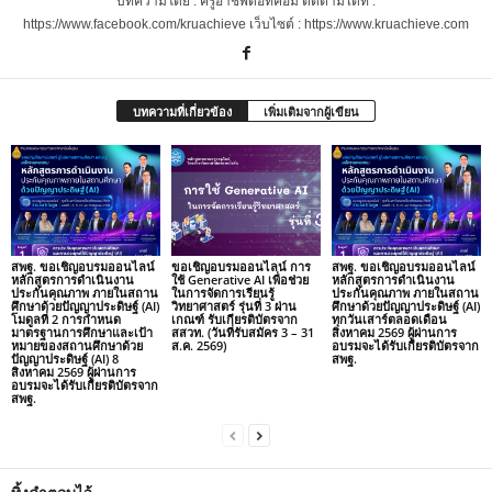
บทความโดย : ครูอาชีพดอทคอม ติดตามได้ที่ :
https://www.facebook.com/kruachieve เว็บไซต์ : https://www.kruachieve.com
บทความที่เกี่ยวข้อง
เพิ่มเติมจากผู้เขียน
สพฐ. ขอเชิญอบรมออนไลน์
ขอเชิญอบรมออนไลน์ การ
สพฐ. ขอเชิญอบรมออนไลน์
หลักสูตรการดำเนินงาน
ใช้ Generative AI เพื่อช่วย
หลักสูตรการดำเนินงาน
ประกันคุณภาพ ภายในสถาน
ในการจัดการเรียนรู้
ประกันคุณภาพ ภายในสถาน
ศึกษาด้วยปัญญาประดิษฐ์ (AI)
วิทยาศาสตร์ รุ่นที่ 3 ผ่าน
ศึกษาด้วยปัญญาประดิษฐ์ (AI)
โมดูลที่ 2 การกำหนด
เกณฑ์ รับเกียรติบัตรจาก
ทุกวันเสาร์ตลอดเดือน
มาตรฐานการศึกษาและเป้า
สสวท. (วันที่รับสมัคร 3 – 31
สิงหาคม 2569 ผู้ผ่านการ
หมายของสถานศึกษาด้วย
ส.ค. 2569)
อบรมจะได้รับเกียรติบัตรจาก
ปัญญาประดิษฐ์ (AI) 8
สพฐ.
สิงหาคม 2569 ผู้ผ่านการ
อบรมจะได้รับเกียรติบัตรจาก
สพฐ.