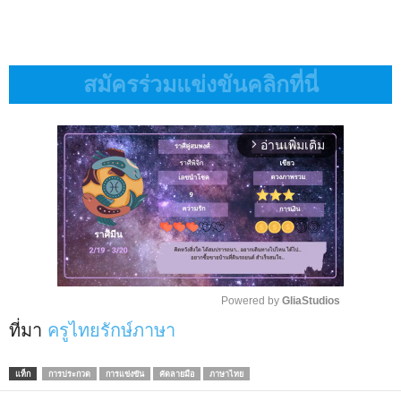
สมัครร่วมแข่งขันคลิกที่นี่
อ่านเพิ่มเติม
arrow_forward_ios
Powered by 
GliaStudios
ที่มา
ครูไทยรักษ์ภาษา
M
u
t
แท็ก
การประกวด
การแข่งขัน
คัดลายมือ
ภาษาไทย
e