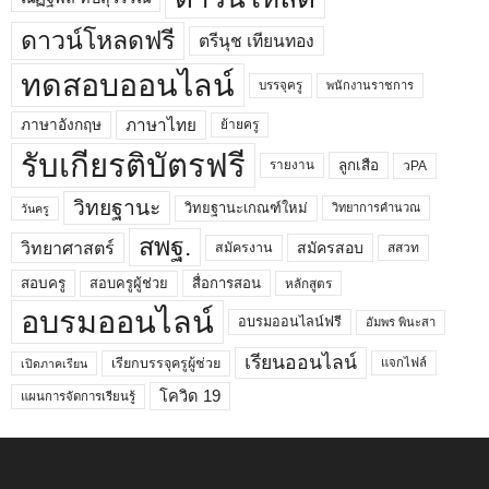
ดาวน์โหลดฟรี
ตรีนุช เทียนทอง
ทดสอบออนไลน์
บรรจุครู
พนักงานราชการ
ภาษาไทย
ภาษาอังกฤษ
ย้ายครู
รับเกียรติบัตรฟรี
ลูกเสือ
วPA
รายงาน
วิทยฐานะ
วิทยฐานะเกณฑ์ใหม่
วิทยาการคำนวณ
วันครู
สพฐ.
วิทยาศาสตร์
สมัครสอบ
สมัครงาน
สสวท
สอบครูผู้ช่วย
สอบครู
สื่อการสอน
หลักสูตร
อบรมออนไลน์
อบรมออนไลน์ฟรี
อัมพร พินะสา
เรียนออนไลน์
เรียกบรรจุครูผู้ช่วย
แจกไฟล์
เปิดภาคเรียน
โควิด 19
แผนการจัดการเรียนรู้