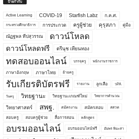
ป้ายกำกับ
COVID-19
Starfish Labz
ก.ค.ศ.
Active Learning
คุรุสภา
ครูผู้ช่วย
คู่มือ
การประกวด
กระทรวงศึกษาธิการ
ดาวน์โหลด
ณัฏฐพล ทีปสุวรรณ
ดาวน์โหลดฟรี
ตรีนุช เทียนทอง
ทดสอบออนไลน์
บรรจุครู
พนักงานราชการ
ภาษาไทย
ภาษาอังกฤษ
ย้ายครู
รับเกียรติบัตรฟรี
ลูกเสือ
วPA
รายงาน
วิทยฐานะ
วิทยฐานะเกณฑ์ใหม่
วิทยาการคำนวณ
วันครู
สพฐ.
วิทยาศาสตร์
สมัครสอบ
สมัครงาน
สสวท
สอบครูผู้ช่วย
สอบครู
สื่อการสอน
หลักสูตร
อบรมออนไลน์
อบรมออนไลน์ฟรี
อัมพร พินะสา