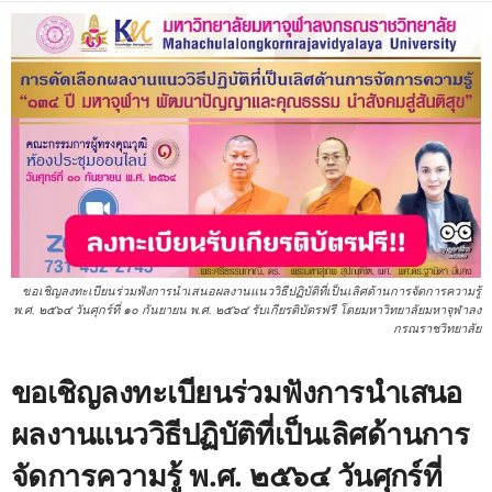
ขอเชิญลงทะเบียนร่วมฟังการนำเสนอผลงานแนววิธีปฏิบัติที่เป็นเลิศด้านการจัดการความรู้
พ.ศ. ๒๕๖๔ วันศุกร์ที่ ๑๐ กันยายน พ.ศ. ๒๕๖๔ รับเกียรติบัตรฟรี โดยมหาวิทยาลัยมหาจุฬาลง
กรณราชวิทยาลัย
ขอเชิญลงทะเบียนร่วมฟังการนำเสนอ
ผลงานแนววิธีปฏิบัติที่เป็นเลิศด้านการ
จัดการความรู้ พ.ศ. ๒๕๖๔ วันศุกร์ที่