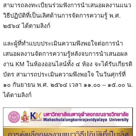
สามารถลงทะเบียนร่วมฟังการนำเสนอผลงานแนว
วิธีปฏิบัติที่เป็นเลิศด้านการจัดการความรู้ พ.ศ.
๒๕๖๔ ได้ตามลิงก์
และผู้ที่ทำแบบประเมินความพึงพอใจต่อการนำ
เสนอผลงานจัดการความรู้หลังจบการนำเสนอผล
งาน KM ในห้องออนไลน์ทั้ง ๔ ห้อง จะได้รับเกียรติ
บัตร สามารถประเมินความพึงพอใจ ในวันศุกร์ที่
๑๐ กันยายน พ.ศ. ๒๕๖๔ เวลา ๑๑.๐๐ – ๑๕.๐๐ น.
ได้ตามลิงก์