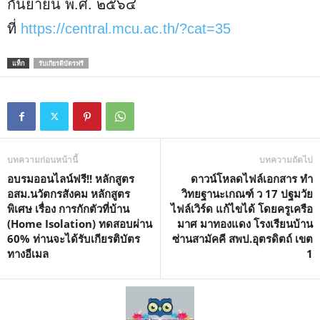
กันยายน พ.ศ. ๒๕๖๔
ที่
https://central.mcu.ac.th/?cat=35
แท็ก
รับเกียรติบัตรฟรี
บทความก่อนหน้านี้
บทความถัดไป
อบรมออนไลน์ฟรี!! หลักสูตร
ดาวน์โหลดไฟล์เอกสาร ทำ
อสม.นวัตกรสังคม หลักสูตร
วิทยฐานะเกณฑ์ ว 17 ปฐมวัย
พิเศษ เรื่อง การกักตัวที่บ้าน
ไฟล์เวิร์ด แก้ไขได้ โดยครูเครือ
(Home Isolation) ทดสอบผ่าน
มาศ มาทองแดง โรงเรียนบ้าน
60% ท่านจะได้รับเกียรติบัตร
ซ่านสามัคคี สพป.อุตรดิตถ์ เขต
ทางอีเมล
1