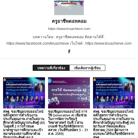
ครูอาชีพดอทคอม
https://www.kruachieve.com
บทความโดย : ครูอาชีพดอทคอม ติดตามได้ที่ :
https://www.facebook.com/kruachieve เว็บไซต์ : https://www.kruachieve.com
บทความที่เกี่ยวข้อง
เพิ่มเติมจากผู้เขียน
สพฐ. ขอเชิญอบรมออนไลน์
ขอเชิญอบรมออนไลน์ การ
สพฐ. ขอเชิญอบรมออนไลน์
หลักสูตรการดำเนินงาน
ใช้ Generative AI เพื่อช่วย
หลักสูตรการดำเนินงาน
ประกันคุณภาพ ภายในสถาน
ในการจัดการเรียนรู้
ประกันคุณภาพ ภายในสถาน
ศึกษาด้วยปัญญาประดิษฐ์ (AI)
วิทยาศาสตร์ รุ่นที่ 3 ผ่าน
ศึกษาด้วยปัญญาประดิษฐ์ (AI)
โมดูลที่ 2 การกำหนด
เกณฑ์ รับเกียรติบัตรจาก
ทุกวันเสาร์ตลอดเดือน
มาตรฐานการศึกษาและเป้า
สสวท. (วันที่รับสมัคร 3 – 31
สิงหาคม 2569 ผู้ผ่านการ
หมายของสถานศึกษาด้วย
ส.ค. 2569)
อบรมจะได้รับเกียรติบัตรจาก
ปัญญาประดิษฐ์ (AI) 8
สพฐ.