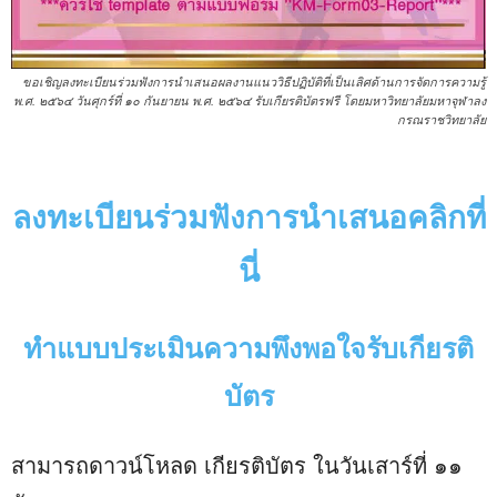
ขอเชิญลงทะเบียนร่วมฟังการนำเสนอผลงานแนววิธีปฏิบัติที่เป็นเลิศด้านการจัดการความรู้
พ.ศ. ๒๕๖๔ วันศุกร์ที่ ๑๐ กันยายน พ.ศ. ๒๕๖๔ รับเกียรติบัตรฟรี โดยมหาวิทยาลัยมหาจุฬาลง
กรณราชวิทยาลัย
ลงทะเบียนร่วมฟังการนำเสนอคลิกที่
นี่
ทำแบบประเมินความพึงพอใจรับเกียรติ
บัตร
สามารถดาวน์โหลด เกียรติบัตร ในวันเสาร์ที่ ๑๑