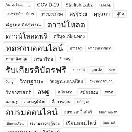
COVID-19
Starfish Labz
ก.ค.ศ.
Active Learning
คุรุสภา
ครูผู้ช่วย
คู่มือ
การประกวด
กระทรวงศึกษาธิการ
ดาวน์โหลด
ณัฏฐพล ทีปสุวรรณ
ดาวน์โหลดฟรี
ตรีนุช เทียนทอง
ทดสอบออนไลน์
บรรจุครู
พนักงานราชการ
ภาษาไทย
ภาษาอังกฤษ
ย้ายครู
รับเกียรติบัตรฟรี
ลูกเสือ
วPA
รายงาน
วิทยฐานะ
วิทยฐานะเกณฑ์ใหม่
วิทยาการคำนวณ
วันครู
สพฐ.
วิทยาศาสตร์
สมัครสอบ
สมัครงาน
สสวท
สอบครูผู้ช่วย
สอบครู
สื่อการสอน
หลักสูตร
อบรมออนไลน์
อบรมออนไลน์ฟรี
อัมพร พินะสา
เรียนออนไลน์
เรียกบรรจุครูผู้ช่วย
แจกไฟล์
เปิดภาคเรียน