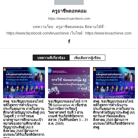
ครูอาชีพดอทคอม
https://www.kruachieve.com
บทความโดย : ครูอาชีพดอทคอม ติดตามได้ที่ :
https://www.facebook.com/kruachieve เว็บไซต์ : https://www.kruachieve.com
บทความที่เกี่ยวข้อง
เพิ่มเติมจากผู้เขียน
สพฐ. ขอเชิญอบรมออนไลน์
ขอเชิญอบรมออนไลน์ การ
สพฐ. ขอเชิญอบรมออนไลน์
หลักสูตรการดำเนินงาน
ใช้ Generative AI เพื่อช่วย
หลักสูตรการดำเนินงาน
ประกันคุณภาพ ภายในสถาน
ในการจัดการเรียนรู้
ประกันคุณภาพ ภายในสถาน
ศึกษาด้วยปัญญาประดิษฐ์ (AI)
วิทยาศาสตร์ รุ่นที่ 3 ผ่าน
ศึกษาด้วยปัญญาประดิษฐ์ (AI)
โมดูลที่ 2 การกำหนด
เกณฑ์ รับเกียรติบัตรจาก
ทุกวันเสาร์ตลอดเดือน
มาตรฐานการศึกษาและเป้า
สสวท. (วันที่รับสมัคร 3 – 31
สิงหาคม 2569 ผู้ผ่านการ
หมายของสถานศึกษาด้วย
ส.ค. 2569)
อบรมจะได้รับเกียรติบัตรจาก
ปัญญาประดิษฐ์ (AI) 8
สพฐ.
สิงหาคม 2569 ผู้ผ่านการ
อบรมจะได้รับเกียรติบัตรจาก