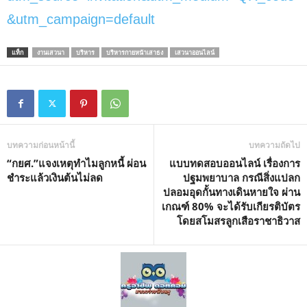
&utm_campaign=default
แท็ก
งานเสวนา
บริหาร
บริหารกายหน้าเสาธง
เสวนาออนไลน์
บทความก่อนหน้านี้
บทความถัดไป
“กยศ.”แจงเหตุทำไมลูกหนี้ ผ่อน
แบบทดสอบออนไลน์ เรื่องการ
ชำระแล้วเงินต้นไม่ลด
ปฐมพยาบาล กรณีสิ่งแปลก
ปลอมอุดกั้นทางเดินหายใจ ผ่าน
เกณฑ์ 80% จะได้รับเกียรติบัตร
โดยสโมสรลูกเสือราชาธิวาส