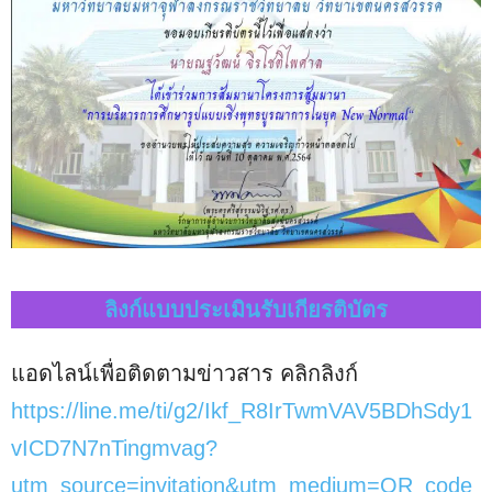
e
ลิงก์แบบประเมินรับเกียรติบัตร
แอดไลน์เพื่อติดตามข่าวสาร คลิกลิงก์
https://line.me/ti/g2/Ikf_R8IrTwmVAV5BDhSdy1
vICD7N7nTingmvag?
utm_source=invitation&utm_medium=QR_code