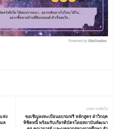
Powered by 
GliaStudios
M
u
t
e
บทความถัดไป
แห่ง
ขอเชิญลงทะเบียนอบรมฟรี หลักสูตร ฝ่าวิกฤต
เมล
พิชิตหนี้ พร้อมรับเกียรติบัตรโดยสถาบันพัฒนา
ครู คณาจารย์ และบุคลากรทางการศึกษา สํา