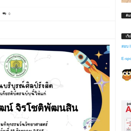
0
ค้น
เว็
สอบ 
E-sp