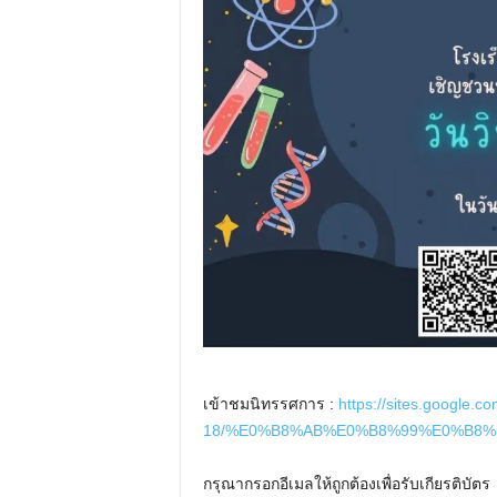
เข้าชมนิทรรศการ :
https://sites.google.c
18/%E0%B8%AB%E0%B8%99%E0%B8%
กรุณากรอกอีเมลให้ถูกต้องเพื่อรับเกียรติบัตร