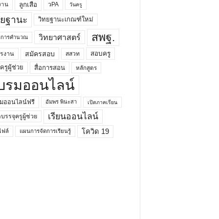
ลูกเสือ
วPA
งาน
วันครู
ทยฐานะ
วิทยฐานะเกณฑ์ใหม่
สพฐ.
วิทยาศาสตร์
ยาการคำนวณ
สมัครสอบ
สอบครู
ครงาน
สสวท
รูผู้ช่วย
สื่อการสอน
หลักสูตร
บรมออนไลน์
มออนไลน์ฟรี
อัมพร พินะสา
เปิดภาคเรียน
เรียนออนไลน์
กบรรจุครูผู้ช่วย
โควิด 19
ฟล์
แผนการจัดการเรียนรู้