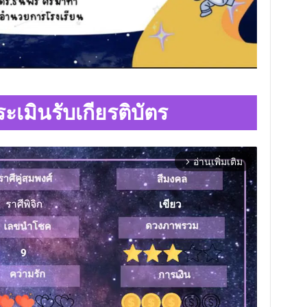
ะเมินรับเกียรติบัตร
อ่านเพิ่มเติม
arrow_forward_ios