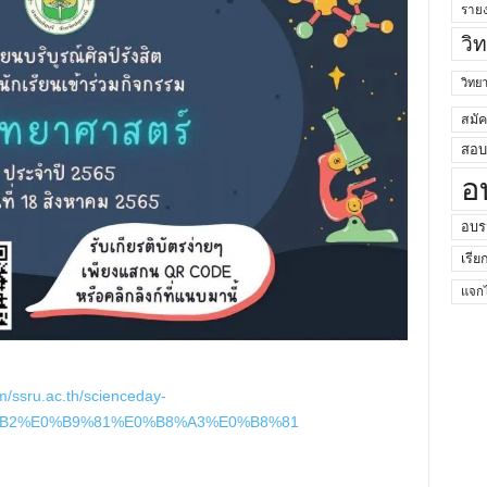
ราย
วิ
วิท
สมั
สอบค
อ
อบร
เรีย
แจกไ
om/ssru.ac.th/scienceday-
B2%E0%B9%81%E0%B8%A3%E0%B8%81