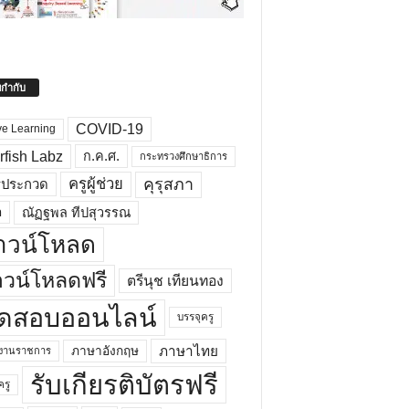
ยกำกับ
COVID-19
ve Learning
rfish Labz
ก.ค.ศ.
กระทรวงศึกษาธิการ
คุรุสภา
ครูผู้ช่วย
รประกวด
อ
ณัฏฐพล ทีปสุวรรณ
าวน์โหลด
วน์โหลดฟรี
ตรีนุช เทียนทอง
ดสอบออนไลน์
บรรจุครู
ภาษาไทย
ภาษาอังกฤษ
กงานราชการ
รับเกียรติบัตรฟรี
ครู