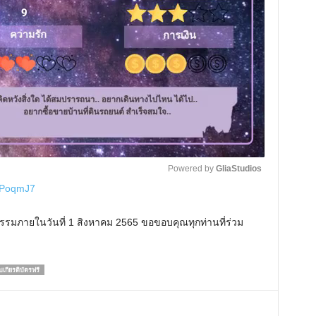
Powered by 
GliaStudios
y/3PoqmJ7
M
กรรมภายในวันที่ 1 สิงหาคม 2565 ขอขอบคุณทุกท่านที่ร่วม
u
t
e
บเกียรติบัตรฟรี