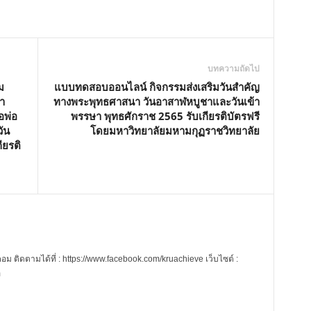
บทความถัดไป
ม
แบบทดสอบออนไลน์ กิจกรรมส่งเสริมวันสำคัญ
า
ทางพระพุทธศาสนา วันอาสาฬหบูชาและวันเข้า
อพ่อ
พรรษา พุทธศักราช 2565 รับเกียรติบัตรฟรี
ัน
โดยมหาวิทยาลัยมหามกุฏราชวิทยาลัย
ียรติ
 ติดตามได้ที่ : https://www.facebook.com/kruachieve เว็บไซต์ :
m