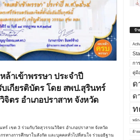
ป้า
Acti
Sta
กา
เหล้าเข้าพรรษา ประจำปี
คู่มื
ด
รับเกียรติบัตร โดย สพป.สุรินทร์
ดา
ณวิจิตร อำเภอปราสาท จังหวัด
ท
พนั
นทร์ เขต 3 ร่วมกับวัดสุวรรณวิจิตร อำเภอปราสาท จังหวัด
ย้าย
กรทางการศึกษาในสังกัด และบุคคลทั่วไปที่สนใจ ร่วมอธิฐาน