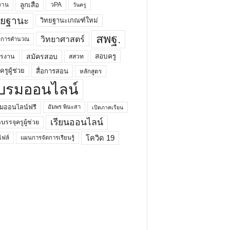
ลูกเสือ
วPA
งาน
วันครู
ทยฐานะ
วิทยฐานะเกณฑ์ใหม่
สพฐ.
วิทยาศาสตร์
ยาการคำนวณ
สมัครสอบ
สอบครู
ครงาน
สสวท
รูผู้ช่วย
สื่อการสอน
หลักสูตร
บรมออนไลน์
มออนไลน์ฟรี
อัมพร พินะสา
เปิดภาคเรียน
เรียนออนไลน์
กบรรจุครูผู้ช่วย
โควิด 19
ฟล์
แผนการจัดการเรียนรู้