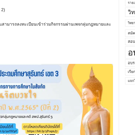
ราย
 2)
วิ
วิท
ท่านสามารถลงทะเบียนเข้าร่วมกิจกรรมผ่านเพจกลุ่มกฎหมายและ
สมั
สอบค
อ
อบร
เรีย
แจกไ