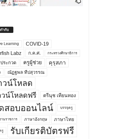
ยกำกับ
COVID-19
ve Learning
rfish Labz
ก.ค.ศ.
กระทรวงศึกษาธิการ
คุรุสภา
ครูผู้ช่วย
รประกวด
อ
ณัฏฐพล ทีปสุวรรณ
าวน์โหลด
วน์โหลดฟรี
ตรีนุช เทียนทอง
ดสอบออนไลน์
บรรจุครู
ภาษาไทย
ภาษาอังกฤษ
กงานราชการ
รับเกียรติบัตรฟรี
ครู