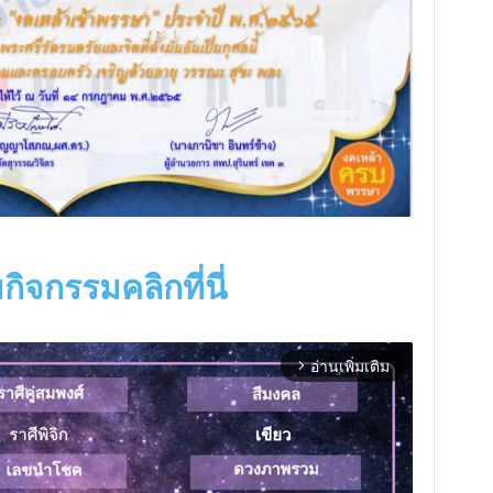
กิจกรรมคลิกที่นี่
อ่านเพิ่มเติม
arrow_forward_ios