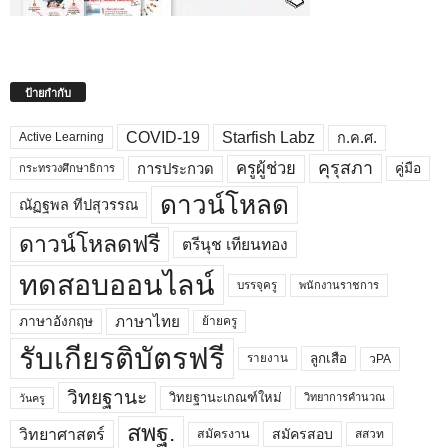
ป้ายกำกับ
COVID-19
Starfish Labz
ก.ค.ศ.
Active Learning
คุรุสภา
ครูผู้ช่วย
คู่มือ
การประกวด
กระทรวงศึกษาธิการ
ดาวน์โหลด
ณัฏฐพล ทีปสุวรรณ
ดาวน์โหลดฟรี
ตรีนุช เทียนทอง
ทดสอบออนไลน์
บรรจุครู
พนักงานราชการ
ภาษาไทย
ภาษาอังกฤษ
ย้ายครู
รับเกียรติบัตรฟรี
ลูกเสือ
วPA
รายงาน
วิทยฐานะ
วิทยฐานะเกณฑ์ใหม่
วิทยาการคำนวณ
วันครู
สพฐ.
วิทยาศาสตร์
สมัครสอบ
สมัครงาน
สสวท