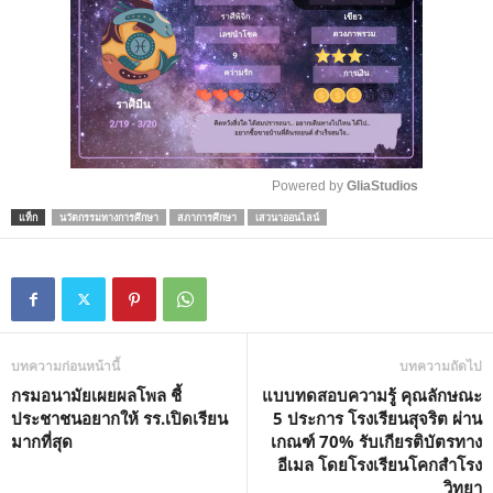
Powered by 
GliaStudios
แท็ก
นวัตกรรมทางการศึกษา
สภาการศึกษา
เสวนาออนไลน์
M
u
t
e
บทความก่อนหน้านี้
บทความถัดไป
กรมอนามัยเผยผลโพล ชี้
แบบทดสอบความรู้ คุณลักษณะ
ประชาชนอยากให้ รร.เปิดเรียน
5 ประการ โรงเรียนสุจริต ผ่าน
มากที่สุด
เกณฑ์ 70% รับเกียรติบัตรทาง
อีเมล โดยโรงเรียนโคกสำโรง
วิทยา