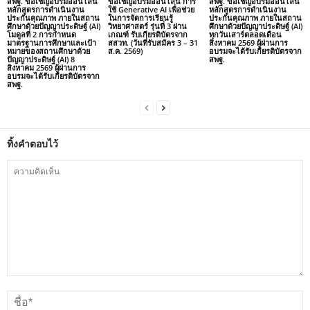
สพฐ. ขอเชิญอบรมออนไลน์
ขอเชิญอบรมออนไลน์ การ
สพฐ. ขอเชิญอบรมออนไลน์
หลักสูตรการดำเนินงาน
ใช้ Generative AI เพื่อช่วย
หลักสูตรการดำเนินงาน
ประกันคุณภาพ ภายในสถาน
ในการจัดการเรียนรู้
ประกันคุณภาพ ภายในสถาน
ศึกษาด้วยปัญญาประดิษฐ์ (AI)
วิทยาศาสตร์ รุ่นที่ 3 ผ่าน
ศึกษาด้วยปัญญาประดิษฐ์ (AI)
โมดูลที่ 2 การกำหนด
เกณฑ์ รับเกียรติบัตรจาก
ทุกวันเสาร์ตลอดเดือน
มาตรฐานการศึกษาและเป้า
สสวท. (วันที่รับสมัคร 3 – 31
สิงหาคม 2569 ผู้ผ่านการ
หมายของสถานศึกษาด้วย
ส.ค. 2569)
อบรมจะได้รับเกียรติบัตรจาก
ปัญญาประดิษฐ์ (AI) 8
สพฐ.
สิงหาคม 2569 ผู้ผ่านการ
อบรมจะได้รับเกียรติบัตรจาก
สพฐ.
ทิ้งคำตอบไว้