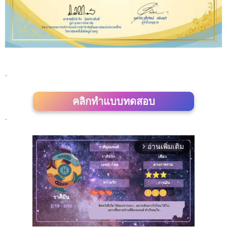
.
คลิกทำแบบทดสอบ
.
อ่านเพิ่มเติม
arrow_forward_ios