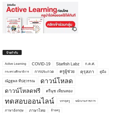
ป้ายกำกับ
COVID-19
Starfish Labz
ก.ค.ศ.
Active Learning
คุรุสภา
ครูผู้ช่วย
คู่มือ
การประกวด
กระทรวงศึกษาธิการ
ดาวน์โหลด
ณัฏฐพล ทีปสุวรรณ
ดาวน์โหลดฟรี
ตรีนุช เทียนทอง
ทดสอบออนไลน์
บรรจุครู
พนักงานราชการ
ภาษาไทย
ภาษาอังกฤษ
ย้ายครู