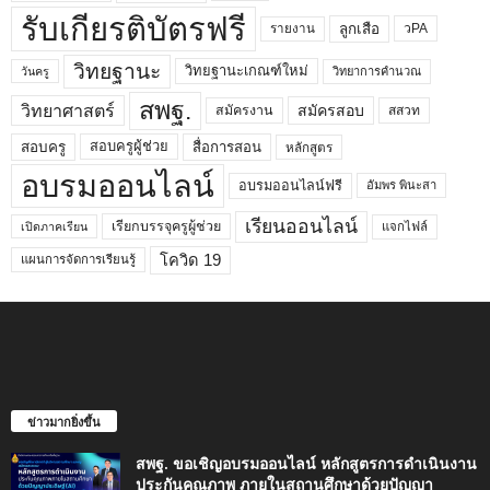
รับเกียรติบัตรฟรี
ลูกเสือ
วPA
รายงาน
วิทยฐานะ
วิทยฐานะเกณฑ์ใหม่
วิทยาการคำนวณ
วันครู
สพฐ.
วิทยาศาสตร์
สมัครสอบ
สมัครงาน
สสวท
สอบครูผู้ช่วย
สอบครู
สื่อการสอน
หลักสูตร
อบรมออนไลน์
อบรมออนไลน์ฟรี
อัมพร พินะสา
เรียนออนไลน์
เรียกบรรจุครูผู้ช่วย
แจกไฟล์
เปิดภาคเรียน
โควิด 19
แผนการจัดการเรียนรู้
ข่าวมากยิ่งขึ้น
สพฐ. ขอเชิญอบรมออนไลน์ หลักสูตรการดำเนินงาน
ประกันคุณภาพ ภายในสถานศึกษาด้วยปัญญา