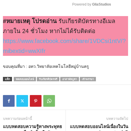
Powered by 
GliaStudios
M
#หมายเหตุ โปรดอ่าน
รับเกียรติบัตรทางอีเมล
u
t
ภายใน 24 ชั่วโมง หากไม่ได้รับติดต่อ
e
https://www.facebook.com/share/1VDCsi1ntV/?
mibextid=wwXIfr
ขอบคุณที่มา : อทว.วิทยาลัยเทคโนโลยีหมู่บ้านครู
แท็ก
ทดสอบออนไลน์
รับเกียรติบัตรฟรี
อาสาฬหบูชา
เข้าพรรษา
บทความก่อนหน้านี้
บทความถัดไป
แบบทดสอบความรู้ทางพระพุทธ
แบบทดสอบออนไลน์เนื่องในวัน