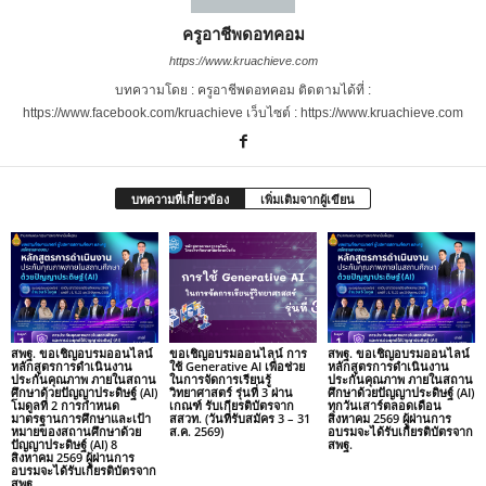
ครูอาชีพดอทคอม
https://www.kruachieve.com
บทความโดย : ครูอาชีพดอทคอม ติดตามได้ที่ :
https://www.facebook.com/kruachieve เว็บไซต์ : https://www.kruachieve.com
บทความที่เกี่ยวข้อง
เพิ่มเติมจากผู้เขียน
สพฐ. ขอเชิญอบรมออนไลน์
ขอเชิญอบรมออนไลน์ การ
สพฐ. ขอเชิญอบรมออนไลน์
หลักสูตรการดำเนินงาน
ใช้ Generative AI เพื่อช่วย
หลักสูตรการดำเนินงาน
ประกันคุณภาพ ภายในสถาน
ในการจัดการเรียนรู้
ประกันคุณภาพ ภายในสถาน
ศึกษาด้วยปัญญาประดิษฐ์ (AI)
วิทยาศาสตร์ รุ่นที่ 3 ผ่าน
ศึกษาด้วยปัญญาประดิษฐ์ (AI)
โมดูลที่ 2 การกำหนด
เกณฑ์ รับเกียรติบัตรจาก
ทุกวันเสาร์ตลอดเดือน
มาตรฐานการศึกษาและเป้า
สสวท. (วันที่รับสมัคร 3 – 31
สิงหาคม 2569 ผู้ผ่านการ
หมายของสถานศึกษาด้วย
ส.ค. 2569)
อบรมจะได้รับเกียรติบัตรจาก
ปัญญาประดิษฐ์ (AI) 8
สพฐ.
สิงหาคม 2569 ผู้ผ่านการ
อบรมจะได้รับเกียรติบัตรจาก
สพฐ.