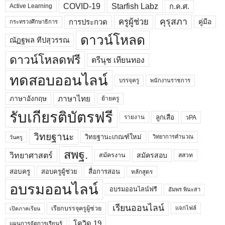
COVID-19
Starfish Labz
ก.ค.ศ.
Active Learning
คุรุสภา
ครูผู้ช่วย
คู่มือ
การประกวด
กระทรวงศึกษาธิการ
ดาวน์โหลด
ณัฏฐพล ทีปสุวรรณ
ดาวน์โหลดฟรี
ตรีนุช เทียนทอง
ทดสอบออนไลน์
บรรจุครู
พนักงานราชการ
ภาษาไทย
ภาษาอังกฤษ
ย้ายครู
รับเกียรติบัตรฟรี
ลูกเสือ
วPA
รายงาน
วิทยฐานะ
วิทยฐานะเกณฑ์ใหม่
วิทยาการคำนวณ
วันครู
สพฐ.
วิทยาศาสตร์
สมัครสอบ
สมัครงาน
สสวท
สอบครูผู้ช่วย
สอบครู
สื่อการสอน
หลักสูตร
อบรมออนไลน์
อบรมออนไลน์ฟรี
อัมพร พินะสา
เรียนออนไลน์
เรียกบรรจุครูผู้ช่วย
แจกไฟล์
เปิดภาคเรียน
โควิด 19
แผนการจัดการเรียนรู้