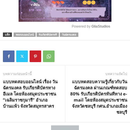
Powered by 
GliaStudios
แท็ก
ทดสอบออนไลน์
รับเกียรติบัตรฟรี
วันฉัตรมงคล
M
u
t
e
บทความก่อนหน้านี้
บทความถัดไป
แบบทดสอบออนไลน์ เรื่อง วัน
แบบทดสอบความรู้เกี่ยวกับวัน
ฉัตรมงคล รับเกียรติบัตรทาง
ฉัตรมงคล ผ่านเกณฑ์ทดสอบ
อีเมล โดยห้องสมุดประชาชน
80% รับเกียรติบัตรทันทีทาง e-
“เฉลิมราชกุมารี” อำเภอ
mail โดยห้องสมุดประชาชน
บ้านแพ้ว จังหวัดสมุทรสาคร
จังหวัดชลบุรี กศน.อำเภอเมือง
ชลบุรี