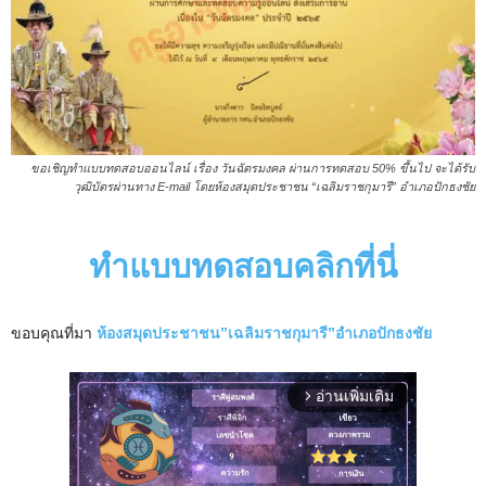
ขอเชิญทำแบบทดสอบออนไลน์ เรื่อง วันฉัตรมงคล ผ่านการทดสอบ 50% ขึ้นไป จะได้รับ
วุฒิบัตรผ่านทาง E-mail โดยห้องสมุดประชาชน “เฉลิมราชกุมารี” อำเภอปักธงชัย
ทำแบบทดสอบคลิกที่นี่
ขอบคุณที่มา
ห้องสมุดประชาชน”เฉลิมราชกุมารี”อำเภอปักธงชัย
อ่านเพิ่มเติม
arrow_forward_ios