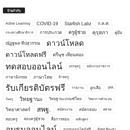
ป้ายกำกับ
COVID-19
Starfish Labz
ก.ค.ศ.
Active Learning
คุรุสภา
ครูผู้ช่วย
คู่มือ
การประกวด
กระทรวงศึกษาธิการ
ดาวน์โหลด
ณัฏฐพล ทีปสุวรรณ
ดาวน์โหลดฟรี
ตรีนุช เทียนทอง
ทดสอบออนไลน์
บรรจุครู
พนักงานราชการ
ภาษาไทย
ภาษาอังกฤษ
ย้ายครู
รับเกียรติบัตรฟรี
ลูกเสือ
วPA
รายงาน
วิทยฐานะ
วิทยฐานะเกณฑ์ใหม่
วิทยาการคำนวณ
วันครู
สพฐ.
วิทยาศาสตร์
สมัครสอบ
สมัครงาน
สสวท
สอบครูผู้ช่วย
สอบครู
สื่อการสอน
หลักสูตร
อบรมออนไลน์
อบรมออนไลน์ฟรี
อัมพร พินะสา