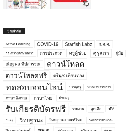
ป้ายกำกับ
COVID-19
Starfish Labz
ก.ค.ศ.
Active Learning
คุรุสภา
ครูผู้ช่วย
คู่มือ
การประกวด
กระทรวงศึกษาธิการ
ดาวน์โหลด
ณัฏฐพล ทีปสุวรรณ
ดาวน์โหลดฟรี
ตรีนุช เทียนทอง
ทดสอบออนไลน์
บรรจุครู
พนักงานราชการ
ภาษาไทย
ภาษาอังกฤษ
ย้ายครู
รับเกียรติบัตรฟรี
ลูกเสือ
วPA
รายงาน
วิทยฐานะ
วิทยฐานะเกณฑ์ใหม่
วิทยาการคำนวณ
วันครู
สพฐ.
วิทยาศาสตร์
สมัครสอบ
สมัครงาน
สสวท