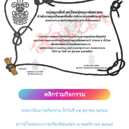
คลิกร่วมกิจกรรม
ลงทะเบียนรวมกิจกรรม ถึงวันที่ ๓๑ ตุลาคม ๒๕๖๘
ดาวน์โหลดประกาศเกียรติคุณบัตร ๗ พฤศจิกายน ๒๕๖๘