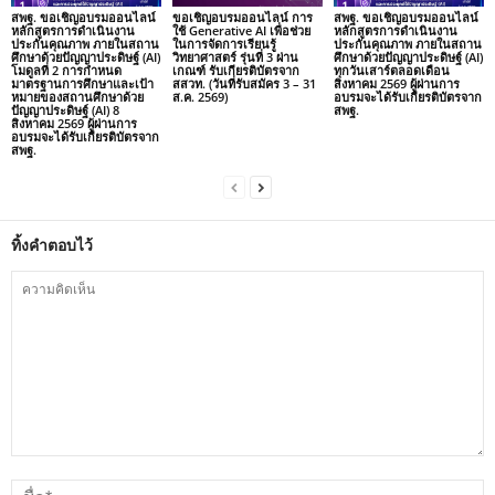
สพฐ. ขอเชิญอบรมออนไลน์
ขอเชิญอบรมออนไลน์ การ
สพฐ. ขอเชิญอบรมออนไลน์
หลักสูตรการดำเนินงาน
ใช้ Generative AI เพื่อช่วย
หลักสูตรการดำเนินงาน
ประกันคุณภาพ ภายในสถาน
ในการจัดการเรียนรู้
ประกันคุณภาพ ภายในสถาน
ศึกษาด้วยปัญญาประดิษฐ์ (AI)
วิทยาศาสตร์ รุ่นที่ 3 ผ่าน
ศึกษาด้วยปัญญาประดิษฐ์ (AI)
โมดูลที่ 2 การกำหนด
เกณฑ์ รับเกียรติบัตรจาก
ทุกวันเสาร์ตลอดเดือน
มาตรฐานการศึกษาและเป้า
สสวท. (วันที่รับสมัคร 3 – 31
สิงหาคม 2569 ผู้ผ่านการ
หมายของสถานศึกษาด้วย
ส.ค. 2569)
อบรมจะได้รับเกียรติบัตรจาก
ปัญญาประดิษฐ์ (AI) 8
สพฐ.
สิงหาคม 2569 ผู้ผ่านการ
อบรมจะได้รับเกียรติบัตรจาก
สพฐ.
ทิ้งคำตอบไว้