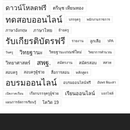
ดาวน์โหลดฟรี
ตรีนุช เทียนทอง
ทดสอบออนไลน์
บรรจุครู
พนักงานราชการ
ภาษาไทย
ภาษาอังกฤษ
ย้ายครู
รับเกียรติบัตรฟรี
ลูกเสือ
วPA
รายงาน
วิทยฐานะ
วิทยฐานะเกณฑ์ใหม่
วิทยาการคำนวณ
วันครู
สพฐ.
วิทยาศาสตร์
สมัครสอบ
สมัครงาน
สสวท
สอบครูผู้ช่วย
สอบครู
สื่อการสอน
หลักสูตร
อบรมออนไลน์
อบรมออนไลน์ฟรี
อัมพร พินะสา
เรียนออนไลน์
เรียกบรรจุครูผู้ช่วย
แจกไฟล์
เปิดภาคเรียน
โควิด 19
แผนการจัดการเรียนรู้