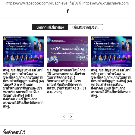
https://www.facebook.com/kruachieve เว็บไซต์ : https://www.kruachieve.com
บทความที่เกี่ยวข้อง
เพิ่มเติมจากผู้เขียน
สพฐ. ขอเชิญอบรมออนไลน์
ขอเชิญอบรมออนไลน์ การ
สพฐ. ขอเชิญอบรมออนไลน์
หลักสูตรการดำเนินงาน
ใช้ Generative AI เพื่อช่วย
หลักสูตรการดำเนินงาน
ประกันคุณภาพ ภายในสถาน
ในการจัดการเรียนรู้
ประกันคุณภาพ ภายในสถาน
ศึกษาด้วยปัญญาประดิษฐ์ (AI)
วิทยาศาสตร์ รุ่นที่ 3 ผ่าน
ศึกษาด้วยปัญญาประดิษฐ์ (AI)
โมดูลที่ 2 การกำหนด
เกณฑ์ รับเกียรติบัตรจาก
ทุกวันเสาร์ตลอดเดือน
มาตรฐานการศึกษาและเป้า
สสวท. (วันที่รับสมัคร 3 – 31
สิงหาคม 2569 ผู้ผ่านการ
หมายของสถานศึกษาด้วย
ส.ค. 2569)
อบรมจะได้รับเกียรติบัตรจาก
ปัญญาประดิษฐ์ (AI) 8
สพฐ.
สิงหาคม 2569 ผู้ผ่านการ
อบรมจะได้รับเกียรติบัตรจาก
สพฐ.
ทิ้งคำตอบไว้