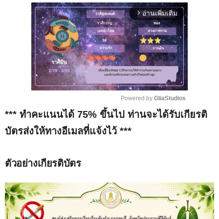
อ่านเพิ่มเติม
arrow_forward_ios
Powered by 
GliaStudios
*** ทำคะแนนได้ 75% ขึ้นไป ท่านจะได้รับเกียรติ
M
u
บัตรส่งให้ทางอีเมลที่แจ้งไว้ ***
t
e
ตัวอย่างเกียรติบัตร