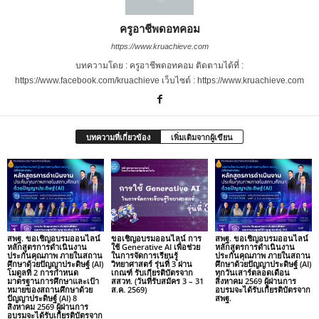
ครูอาชีพดอทคอม
https://www.kruachieve.com
บทความโดย : ครูอาชีพดอทคอม ติดตามได้ที่ :
https://www.facebook.com/kruachieve เว็บไซต์ : https://www.kruachieve.com
บทความที่เกี่ยวข้อง
เพิ่มเติมจากผู้เขียน
สพฐ. ขอเชิญอบรมออนไลน์
ขอเชิญอบรมออนไลน์ การ
สพฐ. ขอเชิญอบรมออนไลน์
หลักสูตรการดำเนินงาน
ใช้ Generative AI เพื่อช่วย
หลักสูตรการดำเนินงาน
ประกันคุณภาพ ภายในสถาน
ในการจัดการเรียนรู้
ประกันคุณภาพ ภายในสถาน
ศึกษาด้วยปัญญาประดิษฐ์ (AI)
วิทยาศาสตร์ รุ่นที่ 3 ผ่าน
ศึกษาด้วยปัญญาประดิษฐ์ (AI)
โมดูลที่ 2 การกำหนด
เกณฑ์ รับเกียรติบัตรจาก
ทุกวันเสาร์ตลอดเดือน
มาตรฐานการศึกษาและเป้า
สสวท. (วันที่รับสมัคร 3 – 31
สิงหาคม 2569 ผู้ผ่านการ
หมายของสถานศึกษาด้วย
ส.ค. 2569)
อบรมจะได้รับเกียรติบัตรจาก
ปัญญาประดิษฐ์ (AI) 8
สพฐ.
สิงหาคม 2569 ผู้ผ่านการ
อบรมจะได้รับเกียรติบัตรจาก