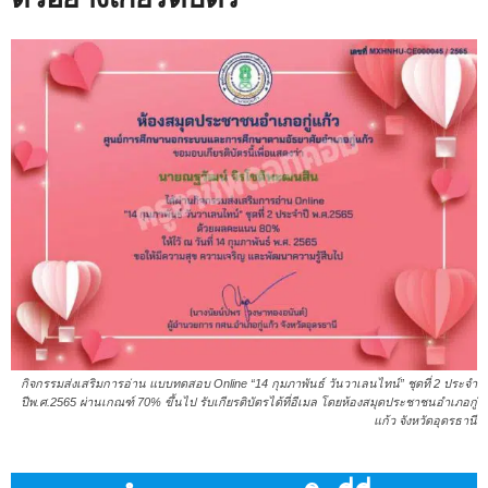
กิจกรรมส่งเสริมการอ่าน แบบทดสอบ Online “14 กุมภาพันธ์ วันวาเลนไทน์” ชุดที่ 2 ประจำ
ปีพ.ศ.2565 ผ่านเกณฑ์ 70% ขึ้นไป รับเกียรติบัตรได้ที่อีเมล โดยห้องสมุดประชาชนอำเภอกู่
แก้ว จังหวัดอุดรธานี