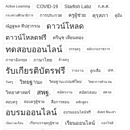
COVID-19
Starfish Labz
ก.ค.ศ.
Active Learning
คุรุสภา
ครูผู้ช่วย
คู่มือ
การประกวด
กระทรวงศึกษาธิการ
ดาวน์โหลด
ณัฏฐพล ทีปสุวรรณ
ดาวน์โหลดฟรี
ตรีนุช เทียนทอง
ทดสอบออนไลน์
บรรจุครู
พนักงานราชการ
ภาษาไทย
ภาษาอังกฤษ
ย้ายครู
รับเกียรติบัตรฟรี
ลูกเสือ
วPA
รายงาน
วิทยฐานะ
วิทยฐานะเกณฑ์ใหม่
วิทยาการคำนวณ
วันครู
สพฐ.
วิทยาศาสตร์
สมัครสอบ
สมัครงาน
สสวท
สอบครูผู้ช่วย
สอบครู
สื่อการสอน
หลักสูตร
อบรมออนไลน์
อบรมออนไลน์ฟรี
อัมพร พินะสา
เรียนออนไลน์
เรียกบรรจุครูผู้ช่วย
แจกไฟล์
เปิดภาคเรียน