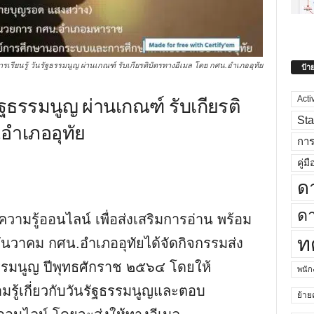
รเรียนรู้ วันรัฐธรรมนูญ ผ่านเกณฑ์ รับเกียรติบัตรทางอีเมล โดย กศน.อำเภออุทัย
ป้า
ัฐธรรมนูญ ผ่านเกณฑ์ รับเกียรติ
Acti
Sta
อำเภออุทัย
กา
คู่มื
ด
ดา
วามรู้ออนไลน์ เพื่อส่งเสริมการอ่าน พร้อม
ท
นธันวาคม กศน.อำเภออุทัยได้จัดกิจกรรมส่ง
ฐธรรมนูญ ปีพุทธศักราช ๒๕๖๔ โดยให้
พนั
มรู้เกี่ยวกับวันรัฐธรรมนูญและตอบ
ย้าย