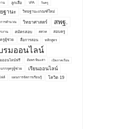
ลูกเสือ
วPA
งาน
วันครู
ทยฐานะ
วิทยฐานะเกณฑ์ใหม่
สพฐ.
วิทยาศาสตร์
ยาการคำนวณ
สมัครสอบ
สอบครู
ครงาน
สสวท
รูผู้ช่วย
สื่อการสอน
หลักสูตร
บรมออนไลน์
มออนไลน์ฟรี
อัมพร พินะสา
เปิดภาคเรียน
เรียนออนไลน์
กบรรจุครูผู้ช่วย
โควิด 19
ฟล์
แผนการจัดการเรียนรู้