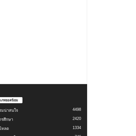
เภทยอดนิยม
4498
รมน่าสนใจ
2420
ารศึกษา
1334
์โหลด