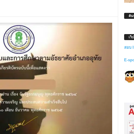
ค้น
เว็
สอบ 
E-sp