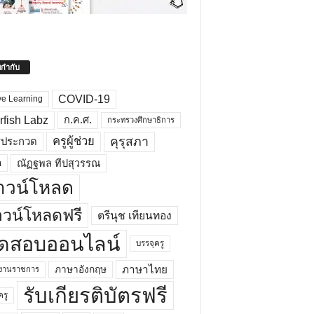
ยกำกับ
COVID-19
ve Learning
rfish Labz
ก.ค.ศ.
กระทรวงศึกษาธิการ
คุรุสภา
ครูผู้ช่วย
รประกวด
อ
ณัฏฐพล ทีปสุวรรณ
าวน์โหลด
วน์โหลดฟรี
ตรีนุช เทียนทอง
ดสอบออนไลน์
บรรจุครู
ภาษาไทย
ภาษาอังกฤษ
กงานราชการ
รับเกียรติบัตรฟรี
ครู