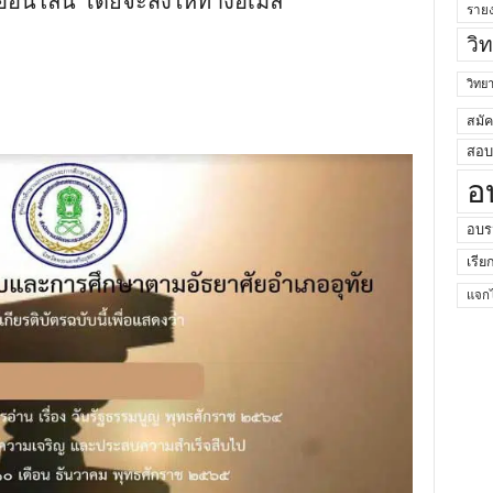
รออนไลน์ โดยจะส่งให้ทางอีเมล
ราย
วิ
วิท
สมั
สอบค
อ
อบร
เรีย
แจกไ