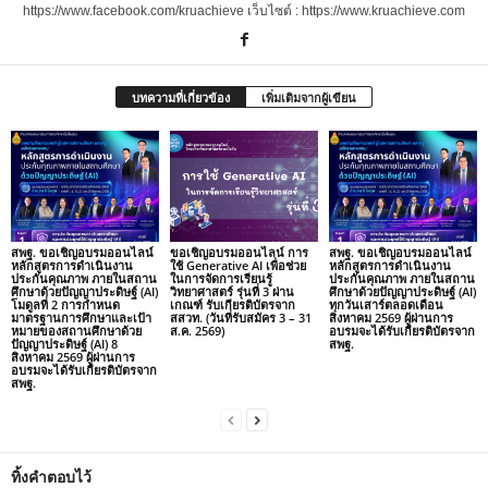
https://www.facebook.com/kruachieve เว็บไซต์ : https://www.kruachieve.com
บทความที่เกี่ยวข้อง
เพิ่มเติมจากผู้เขียน
สพฐ. ขอเชิญอบรมออนไลน์
ขอเชิญอบรมออนไลน์ การ
สพฐ. ขอเชิญอบรมออนไลน์
หลักสูตรการดำเนินงาน
ใช้ Generative AI เพื่อช่วย
หลักสูตรการดำเนินงาน
ประกันคุณภาพ ภายในสถาน
ในการจัดการเรียนรู้
ประกันคุณภาพ ภายในสถาน
ศึกษาด้วยปัญญาประดิษฐ์ (AI)
วิทยาศาสตร์ รุ่นที่ 3 ผ่าน
ศึกษาด้วยปัญญาประดิษฐ์ (AI)
โมดูลที่ 2 การกำหนด
เกณฑ์ รับเกียรติบัตรจาก
ทุกวันเสาร์ตลอดเดือน
มาตรฐานการศึกษาและเป้า
สสวท. (วันที่รับสมัคร 3 – 31
สิงหาคม 2569 ผู้ผ่านการ
หมายของสถานศึกษาด้วย
ส.ค. 2569)
อบรมจะได้รับเกียรติบัตรจาก
ปัญญาประดิษฐ์ (AI) 8
สพฐ.
สิงหาคม 2569 ผู้ผ่านการ
อบรมจะได้รับเกียรติบัตรจาก
สพฐ.
ทิ้งคำตอบไว้