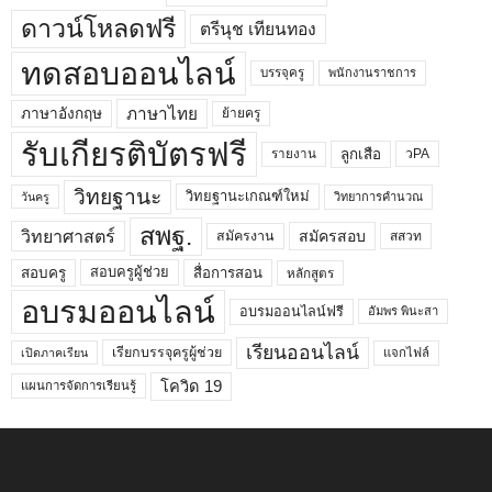
ดาวน์โหลดฟรี
ตรีนุช เทียนทอง
ทดสอบออนไลน์
บรรจุครู
พนักงานราชการ
ภาษาไทย
ภาษาอังกฤษ
ย้ายครู
รับเกียรติบัตรฟรี
ลูกเสือ
วPA
รายงาน
วิทยฐานะ
วิทยฐานะเกณฑ์ใหม่
วิทยาการคำนวณ
วันครู
สพฐ.
วิทยาศาสตร์
สมัครสอบ
สมัครงาน
สสวท
สอบครูผู้ช่วย
สอบครู
สื่อการสอน
หลักสูตร
อบรมออนไลน์
อบรมออนไลน์ฟรี
อัมพร พินะสา
เรียนออนไลน์
เรียกบรรจุครูผู้ช่วย
แจกไฟล์
เปิดภาคเรียน
โควิด 19
แผนการจัดการเรียนรู้