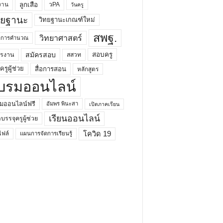
ลูกเสือ
วPA
งาน
วันครู
ทยฐานะ
วิทยฐานะเกณฑ์ใหม่
สพฐ.
วิทยาศาสตร์
ยาการคำนวณ
สมัครสอบ
สอบครู
ครงาน
สสวท
รูผู้ช่วย
สื่อการสอน
หลักสูตร
บรมออนไลน์
มออนไลน์ฟรี
อัมพร พินะสา
เปิดภาคเรียน
เรียนออนไลน์
กบรรจุครูผู้ช่วย
โควิด 19
ฟล์
แผนการจัดการเรียนรู้