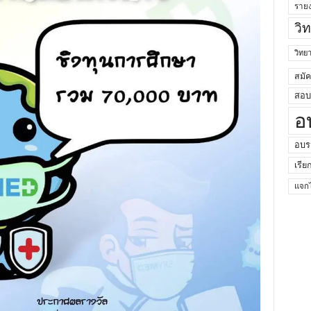
ราย
วิ
วิท
สมั
สอบค
อ
อบร
เรีย
แจกไ