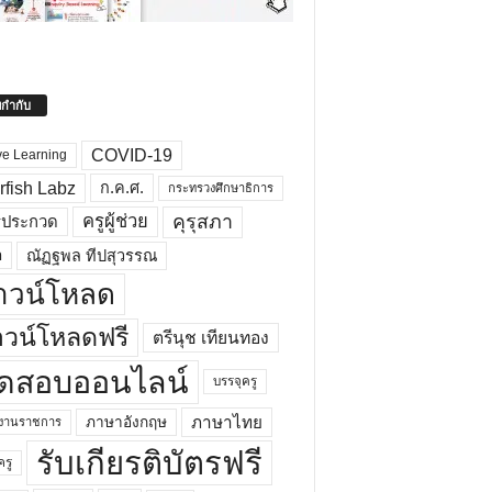
ยกำกับ
COVID-19
ve Learning
rfish Labz
ก.ค.ศ.
กระทรวงศึกษาธิการ
คุรุสภา
ครูผู้ช่วย
รประกวด
อ
ณัฏฐพล ทีปสุวรรณ
าวน์โหลด
วน์โหลดฟรี
ตรีนุช เทียนทอง
ดสอบออนไลน์
บรรจุครู
ภาษาไทย
ภาษาอังกฤษ
กงานราชการ
รับเกียรติบัตรฟรี
ครู