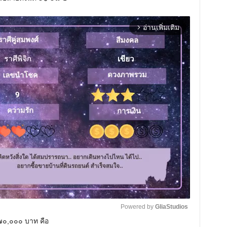
อ่านเพิ่มเติม
arrow_forward_ios
Powered by 
GliaStudios
 ๗๐,๐๐๐ บาท คือ