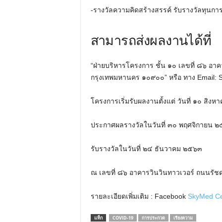
-รางวัลความคิดสร้างสรรค์ รับรางวัลทุนกา
สามารถส่งผลงานได้ที่
“ฝ่ายบริหารโครงการ ชั้น ๑๐ เลขที่ ๘๖ อา
กรุงเทพมหานคร ๑๐๙๐๐” หรือ ทาง Email: 
โครงการเริ่มรับผลงานตั้งแต่ วันที่ ๑๐ ส
ประกาศผลรางวัลในวันที่ ๓๐ พฤศจิกายน 
รับรางวัลในวันที่ ๒๔ ธันวาคม ๒๕๖๓
ณ เลขที่ ๘๖ อาคารวินวินทาวเวอร์ ถนนรั
รายละเอียดเพิ่มเติม : Facebook
SkyMed Ce
แท็ก
COVID-19
การประกวด
เรียงความ