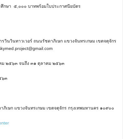
รศึกษา​ ​ ๕,๐๐๐ บาท​พร้อมใบประกาศนียบัตร
คารวินวินทาวเวอร์ ถนนรัชดาภิเษก แขวงจันทรเกษม เขตจตุจักร
Skymed.project@gmail.com
ิงหาคม ๒๕๖๓ จนถึง ๓๑ ตุลาคม ๒๕๖๓
๒๕๖๓
ชดาภิเษก แขวงจันทรเกษม เขตจตุจักร กรุงเทพมหานคร ๑๐๙๐๐
nter