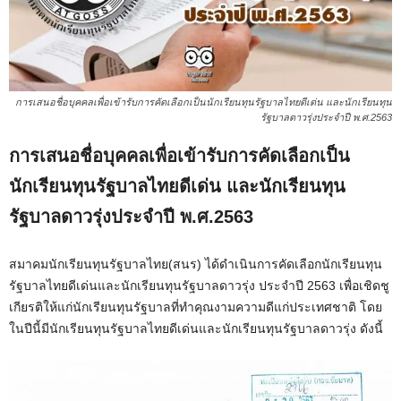
การเสนอชื่อบุคคลเพื่อเข้ารับการคัดเลือกเป็นนักเรียนทุนรัฐบาลไทยดีเด่น และนักเรียนทุน
รัฐบาลดาวรุ่งประจำปี พ.ศ.2563
การเสนอชื่อบุคคลเพื่อเข้ารับการคัดเลือกเป็น
นักเรียนทุนรัฐบาลไทยดีเด่น และนักเรียนทุน
รัฐบาลดาวรุ่งประจำปี พ.ศ.2563
สมาคมนักเรียนทุนรัฐบาลไทย(สนร) ได้ดำเนินการคัดเลือกนักเรียนทุน
รัฐบาลไทยดีเด่นและนักเรียนทุนรัฐบาลดาวรุ่ง ประจำปี 2563 เพื่อเชิดชู
เกียรติให้แก่นักเรียนทุนรัฐบาลที่ทำคุณงามความดีแก่ประเทศชาติ โดย
ในปีนี้มีนักเรียนทุนรัฐบาลไทยดีเด่นและนักเรียนทุนรัฐบาลดาวรุ่ง ดังนี้