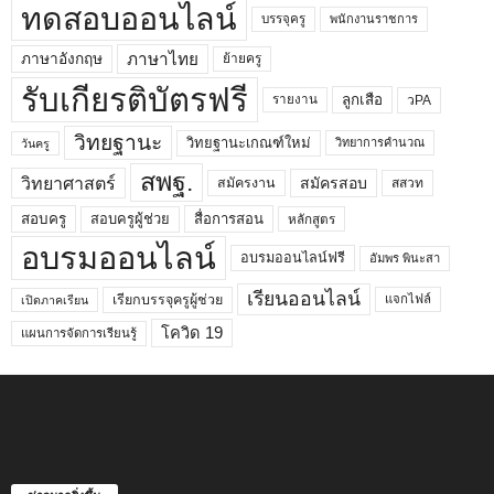
ทดสอบออนไลน์
บรรจุครู
พนักงานราชการ
ภาษาไทย
ภาษาอังกฤษ
ย้ายครู
รับเกียรติบัตรฟรี
ลูกเสือ
วPA
รายงาน
วิทยฐานะ
วิทยฐานะเกณฑ์ใหม่
วิทยาการคำนวณ
วันครู
สพฐ.
วิทยาศาสตร์
สมัครสอบ
สมัครงาน
สสวท
สอบครูผู้ช่วย
สอบครู
สื่อการสอน
หลักสูตร
อบรมออนไลน์
อบรมออนไลน์ฟรี
อัมพร พินะสา
เรียนออนไลน์
เรียกบรรจุครูผู้ช่วย
แจกไฟล์
เปิดภาคเรียน
โควิด 19
แผนการจัดการเรียนรู้