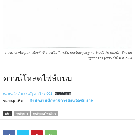
การเสนอชื่อบุคคลเพื่อเข้ารับการคัดเลือกเป็นนักเรียนทุนรัฐบาลไทยดีเด่น และนักเรียนทุน
รัฐบาลดาวรุ่งประจำปี พ.ศ.2563
ดาวน์โหลดไฟล์แนบ
สมาคมนักเรียนทุนรัฐบาลไทย-001
ดาวน์โหลด
ขอบคุณที่มา :
สำนักงานศึกษาธิการจังหวัดชัยนาท
แท็ก
ทุนรัฐบาล
ทุนรัฐบาลไทยดีเด่น