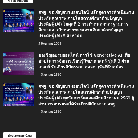
ข่าวมากยิ่งขึ้น
สพฐ. ขอเชิญอบรมออนไลน์ หลักสูตรการดำเนินงาน
ประกันคุณภาพ ภายในสถานศึกษาด้วยปัญญา
ประดิษฐ์ (AI) โมดูลที่ 2 การกำหนดมาตรฐานการ
ศึกษาและเป้าหมายของสถานศึกษาด้วยปัญญา
ประดิษฐ์ (AI) 8 สิงหาคม...
5 สิงหาคม 2569
ขอเชิญอบรมออนไลน์ การใช้ Generative AI เพื่อ
ช่วยในการจัดการเรียนรู้วิทยาศาสตร์ รุ่นที่ 3 ผ่าน
เกณฑ์ รับเกียรติบัตรจาก สสวท. (วันที่รับสมัคร...
1 สิงหาคม 2569
สพฐ. ขอเชิญอบรมออนไลน์ หลักสูตรการดำเนินงาน
ประกันคุณภาพ ภายในสถานศึกษาด้วยปัญญา
ประดิษฐ์ (AI) ทุกวันเสาร์ตลอดเดือนสิงหาคม 2569 ผู้
ผ่านการอบรมจะได้รับเกียรติบัตรจาก สพฐ.
1 สิงหาคม 2569
ประเภทยอดนิยม