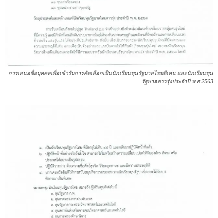
การเสนอชื่อบุคคลเพื่อเข้ารับการคัดเลือกเป็นนักเรียนทุนรัฐบาลไทยดีเด่น และนักเรียนทุน
รัฐบาลดาวรุ่งประจำปี พ.ศ.2563