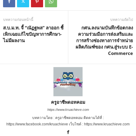
บทความก่อนหน้านี้
บทความถัดไป
ส.บ.ม.ท. จี้ “ณัฏฐพล” ลาออก ชี้
กศน.ลงนามบันทึกข้อตกลง
เพิกเฉยแก้ไขปัญหาการศึกษา-
ความร่วมมือการส่งเสริมและ
ไม่มีผลงาน
การสร้างช่องทางการจำหน่าย
ผลิตภัณฑ์ของ กศน.สู่ระบบ E-
Commerce
ครูอาชีพดอทคอม
https://www.kruachieve.com
บทความโดย : ครูอาชีพดอทคอม ติดตามได้ที่ :
https://www.facebook.com/kruachieve เว็บไซต์ : https://www.kruachieve.com