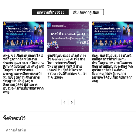
บทความที่เกี่ยวข้อง
เพิ่มเติมจากผู้เขียน
สพฐ. ขอเชิญอบรมออนไลน์
ขอเชิญอบรมออนไลน์ การ
สพฐ. ขอเชิญอบรมออนไลน์
หลักสูตรการดำเนินงาน
ใช้ Generative AI เพื่อช่วย
หลักสูตรการดำเนินงาน
ประกันคุณภาพ ภายในสถาน
ในการจัดการเรียนรู้
ประกันคุณภาพ ภายในสถาน
ศึกษาด้วยปัญญาประดิษฐ์ (AI)
วิทยาศาสตร์ รุ่นที่ 3 ผ่าน
ศึกษาด้วยปัญญาประดิษฐ์ (AI)
โมดูลที่ 2 การกำหนด
เกณฑ์ รับเกียรติบัตรจาก
ทุกวันเสาร์ตลอดเดือน
มาตรฐานการศึกษาและเป้า
สสวท. (วันที่รับสมัคร 3 – 31
สิงหาคม 2569 ผู้ผ่านการ
หมายของสถานศึกษาด้วย
ส.ค. 2569)
อบรมจะได้รับเกียรติบัตรจาก
ปัญญาประดิษฐ์ (AI) 8
สพฐ.
สิงหาคม 2569 ผู้ผ่านการ
อบรมจะได้รับเกียรติบัตรจาก
สพฐ.
ทิ้งคำตอบไว้