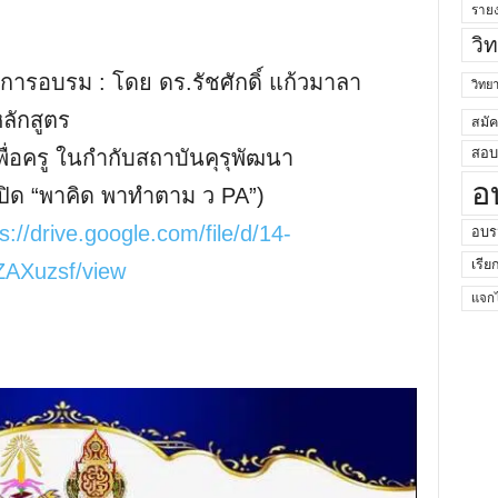
ราย
วิ
รการอบรม : โดย ดร.รัชศักดิ์ แก้วมาลา
วิท
ักสูตร
สมั
สอบค
ื่อครู ในกำกับสถาบันคุรุพัฒนา
อ
ปิด “พาคิด พาทำตาม ว PA”)
s://drive.google.com/file/d/14-
อบร
เรีย
AXuzsf/view
แจกไ