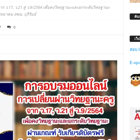
ว.17, ว.21 สู่ ว.9/2564 เพื่อคงวิทยฐานะและยกระดับวิทยฐานะ
ทยาคม สพม. บุรีรัมย์
ค้น
7
0
เว็
สอบ 
E-sp