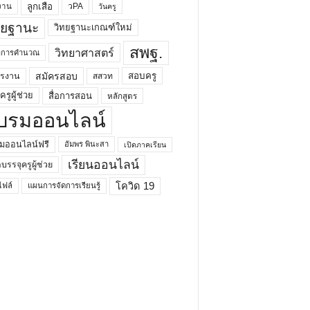
ลูกเสือ
วPA
งาน
วันครู
ทยฐานะ
วิทยฐานะเกณฑ์ใหม่
สพฐ.
วิทยาศาสตร์
ยาการคำนวณ
สมัครสอบ
สอบครู
ครงาน
สสวท
รูผู้ช่วย
สื่อการสอน
หลักสูตร
บรมออนไลน์
มออนไลน์ฟรี
อัมพร พินะสา
เปิดภาคเรียน
เรียนออนไลน์
กบรรจุครูผู้ช่วย
โควิด 19
ฟล์
แผนการจัดการเรียนรู้