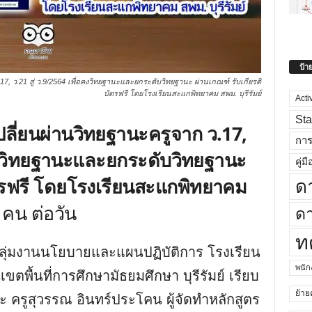
ป้า
 ว.21 สู่ ว.9/2564 เพื่อคงวิทยฐานะและยกระดับวิทยฐานะ ผ่านเกณฑ์ รับเกียรติ
บัตรฟรี โดยโรงเรียนสะแกพิทยาคม สพม. บุรีรัมย์
Acti
Sta
ี่ยนผ่านวิทยฐานะครูจาก ว.17,
กา
่อคงวิทยฐานะและยกระดับวิทยฐานะ
คู่มื
ัตรฟรี โดยโรงเรียนสะแกพิทยาคม
ด
คน ต่อวัน
ดา
ท
ลุ่มงานนโยบายและแผนปฏิบัติการ โรงเรียน
พนั
ตพื้นที่การศึกษามัธยมศึกษา บุรีรัมย์ เรียบ
ย้าย
ะ ครูสุวรรณ อินทร์ประโคน ผู้จัดทำหลักสูตร