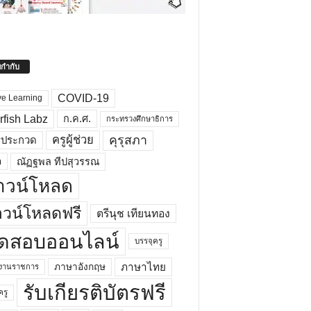
ยกำกับ
COVID-19
ve Learning
rfish Labz
ก.ค.ศ.
กระทรวงศึกษาธิการ
คุรุสภา
ครูผู้ช่วย
รประกวด
อ
ณัฏฐพล ทีปสุวรรณ
าวน์โหลด
วน์โหลดฟรี
ตรีนุช เทียนทอง
ดสอบออนไลน์
บรรจุครู
ภาษาไทย
ภาษาอังกฤษ
กงานราชการ
รับเกียรติบัตรฟรี
ครู