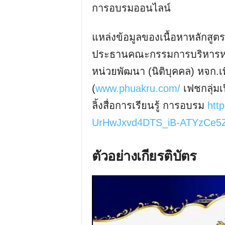
การอบรมออนไลน์
แหล่งข้อมูลของเนื้อหาหลักสูต
ประธานคณะกรรมการบริหารหล
หน่วยพัฒนา (นิติบุคคล) หจก.เพ
(
www.phuakru.com/
เฟชกลุ่มเ
ลิ้งสื่อการเรียนรู้ การอบรม
http
UrHwJxvd4DTS_iB-ATYzCe5Z
ตัวอย่างเกียรติบัตร