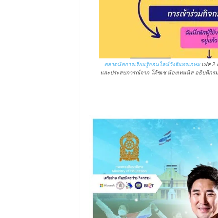
ตลาดนัดการเรียนรู้ออนไลน์วังจันทรเกษม
เฟส 2 ตล
และประสบการณ์จาก โค้ชเช น้องเทนนิส อธิบดีกรมพลศ