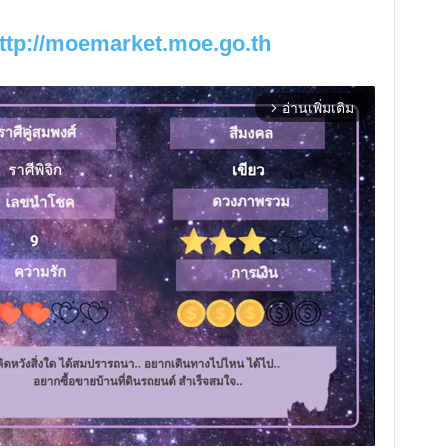
ttp://moemarket.moe.go.th
อ่านเพิ่มเติม
arrow_forward_ios