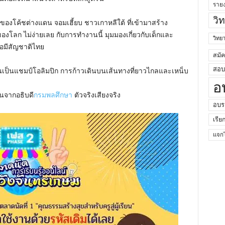
ราย
วิ
งโค้ชต่างแดน จอมเฮี้ยบ ชาวเกาหลีใต้ ที่เข้ามาสร้าง
องโลก ไม่ง่ายเลย กับการทำงานนี้ มุมมองเกี่ยวกับเด็กและ
วิท
มีสัญชาติไทย
สมั
สอบค
จนเป็นแชมป์โอลิมปิก การก้าวเดินบนเส้นทางที่ยาวไกลและเหน็บ
อ
ยนจากอธิบดี
กรมพลศึกษา
ตัวจริงเสียงจริง
อบร
เรีย
แจกไ