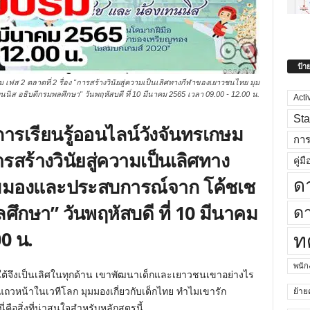
ป้า
 เฟส 2 ตลาดที่ 2 รื่อง "การสร้างวินัยสู่ความเป็นเลิศทางกีฬาของเยาวชนไทย มุม
ส อธิบดีกรมพลศึกษา" วันพฤหัสบดี ที่ 10 มีนาคม 2565 เวลา 09.00 - 12.00 น.
Acti
Sta
การเรียนรู้ออนไลน์วังจันทรเกษม
กา
ารสร้างวินัยสู่ความเป็นเลิศทาง
คู่มื
มมองและประสบการณ์จาก โค้ชเช
ด
ศึกษา” วันพฤหัสบดี ที่ 10 มีนาคม
ดา
0 น.
ท
พนั
ีใต้จึงเป็นเลิศในทุกด้าน เขาพัฒนาเด็กและเยาวชนเขาอย่างไร
แถวหน้าในเวทีโลก มุมมองเกี่ยวกับเด็กไทย ทำไมเขารัก
ย้าย
ือสิ่งที่น่าสนใจสำหรับหลักสูตรนี้