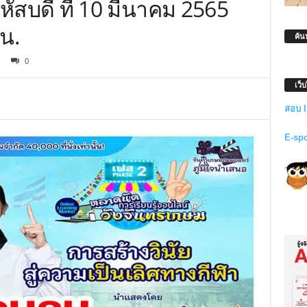
ัสบดี ที่ 10 มีนาคม 2565
 น.
ค้น
0
เว็
สอบ 
E-sp