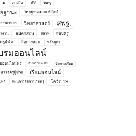
ลูกเสือ
วPA
งาน
วันครู
ทยฐานะ
วิทยฐานะเกณฑ์ใหม่
สพฐ.
วิทยาศาสตร์
ยาการคำนวณ
สมัครสอบ
สอบครู
ครงาน
สสวท
รูผู้ช่วย
สื่อการสอน
หลักสูตร
บรมออนไลน์
มออนไลน์ฟรี
อัมพร พินะสา
เปิดภาคเรียน
เรียนออนไลน์
กบรรจุครูผู้ช่วย
โควิด 19
ฟล์
แผนการจัดการเรียนรู้