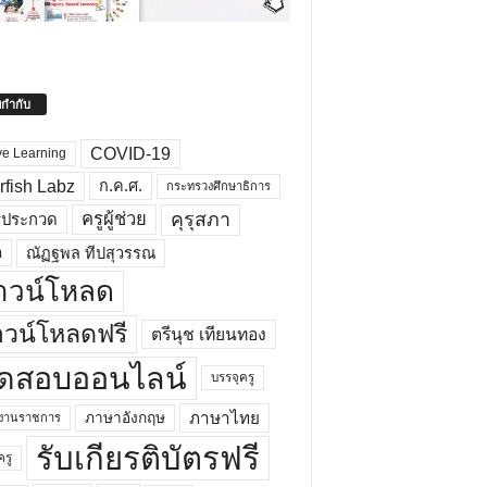
ยกำกับ
COVID-19
ve Learning
rfish Labz
ก.ค.ศ.
กระทรวงศึกษาธิการ
คุรุสภา
ครูผู้ช่วย
รประกวด
อ
ณัฏฐพล ทีปสุวรรณ
าวน์โหลด
วน์โหลดฟรี
ตรีนุช เทียนทอง
ดสอบออนไลน์
บรรจุครู
ภาษาไทย
ภาษาอังกฤษ
กงานราชการ
รับเกียรติบัตรฟรี
ครู