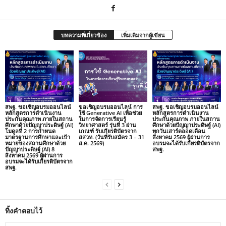
บทความที่เกี่ยวข้อง
เพิ่มเติมจากผู้เขียน
สพฐ. ขอเชิญอบรมออนไลน์
ขอเชิญอบรมออนไลน์ การ
สพฐ. ขอเชิญอบรมออนไลน์
หลักสูตรการดำเนินงาน
ใช้ Generative AI เพื่อช่วย
หลักสูตรการดำเนินงาน
ประกันคุณภาพ ภายในสถาน
ในการจัดการเรียนรู้
ประกันคุณภาพ ภายในสถาน
ศึกษาด้วยปัญญาประดิษฐ์ (AI)
วิทยาศาสตร์ รุ่นที่ 3 ผ่าน
ศึกษาด้วยปัญญาประดิษฐ์ (AI)
โมดูลที่ 2 การกำหนด
เกณฑ์ รับเกียรติบัตรจาก
ทุกวันเสาร์ตลอดเดือน
มาตรฐานการศึกษาและเป้า
สสวท. (วันที่รับสมัคร 3 – 31
สิงหาคม 2569 ผู้ผ่านการ
หมายของสถานศึกษาด้วย
ส.ค. 2569)
อบรมจะได้รับเกียรติบัตรจาก
ปัญญาประดิษฐ์ (AI) 8
สพฐ.
สิงหาคม 2569 ผู้ผ่านการ
อบรมจะได้รับเกียรติบัตรจาก
สพฐ.
ทิ้งคำตอบไว้