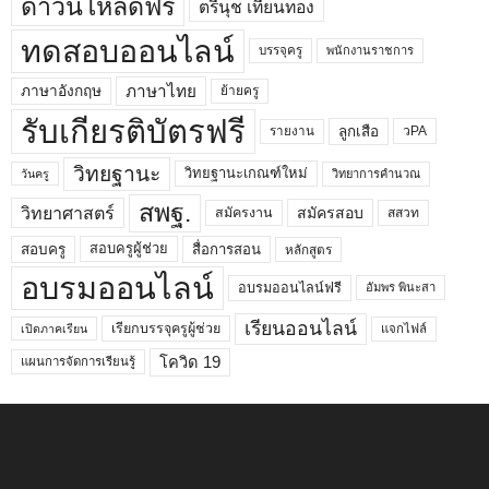
ดาวน์โหลดฟรี
ตรีนุช เทียนทอง
ทดสอบออนไลน์
บรรจุครู
พนักงานราชการ
ภาษาไทย
ภาษาอังกฤษ
ย้ายครู
รับเกียรติบัตรฟรี
ลูกเสือ
วPA
รายงาน
วิทยฐานะ
วิทยฐานะเกณฑ์ใหม่
วิทยาการคำนวณ
วันครู
สพฐ.
วิทยาศาสตร์
สมัครสอบ
สมัครงาน
สสวท
สอบครูผู้ช่วย
สอบครู
สื่อการสอน
หลักสูตร
อบรมออนไลน์
อบรมออนไลน์ฟรี
อัมพร พินะสา
เรียนออนไลน์
เรียกบรรจุครูผู้ช่วย
แจกไฟล์
เปิดภาคเรียน
โควิด 19
แผนการจัดการเรียนรู้