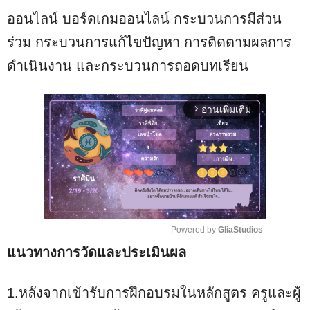
ออนไลน์ บอร์ดเกมออนไลน์ กระบวนการมีส่วน
ร่วม กระบวนการแก้ไขปัญหา การติดตามผลการ
ดำเนินงาน และกระบวนการถอดบทเรียน
อ่านเพิ่มเติม
arrow_forward_ios
Powered by 
GliaStudios
แนวทางการวัดและประเมินผล
M
u
t
1.หลังจากเข้ารับการฝึกอบรมในหลักสูตร ครูและผู้
e