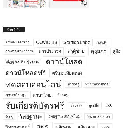
ป้ายกำกับ
COVID-19
Starfish Labz
ก.ค.ศ.
Active Learning
คุรุสภา
ครูผู้ช่วย
คู่มือ
การประกวด
กระทรวงศึกษาธิการ
ดาวน์โหลด
ณัฏฐพล ทีปสุวรรณ
ดาวน์โหลดฟรี
ตรีนุช เทียนทอง
ทดสอบออนไลน์
บรรจุครู
พนักงานราชการ
ภาษาไทย
ภาษาอังกฤษ
ย้ายครู
รับเกียรติบัตรฟรี
ลูกเสือ
วPA
รายงาน
วิทยฐานะ
วิทยฐานะเกณฑ์ใหม่
วิทยาการคำนวณ
วันครู
สพฐ.
วิทยาศาสตร์
สมัครสอบ
สมัครงาน
สสวท