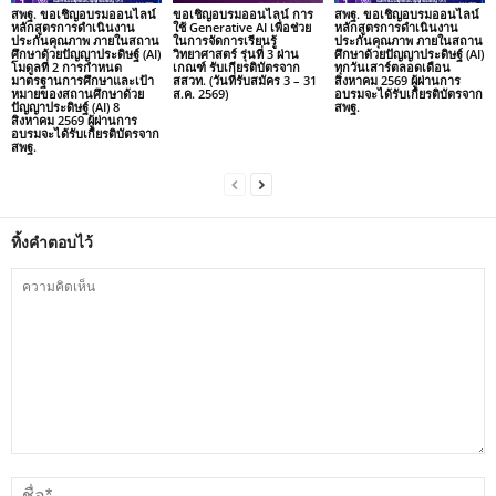
สพฐ. ขอเชิญอบรมออนไลน์
ขอเชิญอบรมออนไลน์ การ
สพฐ. ขอเชิญอบรมออนไลน์
หลักสูตรการดำเนินงาน
ใช้ Generative AI เพื่อช่วย
หลักสูตรการดำเนินงาน
ประกันคุณภาพ ภายในสถาน
ในการจัดการเรียนรู้
ประกันคุณภาพ ภายในสถาน
ศึกษาด้วยปัญญาประดิษฐ์ (AI)
วิทยาศาสตร์ รุ่นที่ 3 ผ่าน
ศึกษาด้วยปัญญาประดิษฐ์ (AI)
โมดูลที่ 2 การกำหนด
เกณฑ์ รับเกียรติบัตรจาก
ทุกวันเสาร์ตลอดเดือน
มาตรฐานการศึกษาและเป้า
สสวท. (วันที่รับสมัคร 3 – 31
สิงหาคม 2569 ผู้ผ่านการ
หมายของสถานศึกษาด้วย
ส.ค. 2569)
อบรมจะได้รับเกียรติบัตรจาก
ปัญญาประดิษฐ์ (AI) 8
สพฐ.
สิงหาคม 2569 ผู้ผ่านการ
อบรมจะได้รับเกียรติบัตรจาก
สพฐ.
ทิ้งคำตอบไว้