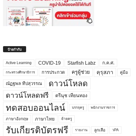
ป้ายกำกับ
COVID-19
Starfish Labz
ก.ค.ศ.
Active Learning
คุรุสภา
ครูผู้ช่วย
คู่มือ
การประกวด
กระทรวงศึกษาธิการ
ดาวน์โหลด
ณัฏฐพล ทีปสุวรรณ
ดาวน์โหลดฟรี
ตรีนุช เทียนทอง
ทดสอบออนไลน์
บรรจุครู
พนักงานราชการ
ภาษาไทย
ภาษาอังกฤษ
ย้ายครู
รับเกียรติบัตรฟรี
ลูกเสือ
วPA
รายงาน