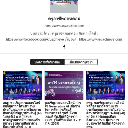
ครูอาชีพดอทคอม
https://www.kruachieve.com
บทความโดย : ครูอาชีพดอทคอม ติดตามได้ที่ :
https://www.facebook.com/kruachieve เว็บไซต์ : https://www.kruachieve.com
บทความที่เกี่ยวข้อง
เพิ่มเติมจากผู้เขียน
สพฐ. ขอเชิญอบรมออนไลน์
ขอเชิญอบรมออนไลน์ การ
สพฐ. ขอเชิญอบรมออนไลน์
หลักสูตรการดำเนินงาน
ใช้ Generative AI เพื่อช่วย
หลักสูตรการดำเนินงาน
ประกันคุณภาพ ภายในสถาน
ในการจัดการเรียนรู้
ประกันคุณภาพ ภายในสถาน
ศึกษาด้วยปัญญาประดิษฐ์ (AI)
วิทยาศาสตร์ รุ่นที่ 3 ผ่าน
ศึกษาด้วยปัญญาประดิษฐ์ (AI)
โมดูลที่ 2 การกำหนด
เกณฑ์ รับเกียรติบัตรจาก
ทุกวันเสาร์ตลอดเดือน
มาตรฐานการศึกษาและเป้า
สสวท. (วันที่รับสมัคร 3 – 31
สิงหาคม 2569 ผู้ผ่านการ
หมายของสถานศึกษาด้วย
ส.ค. 2569)
อบรมจะได้รับเกียรติบัตรจาก
ปัญญาประดิษฐ์ (AI) 8
สพฐ.