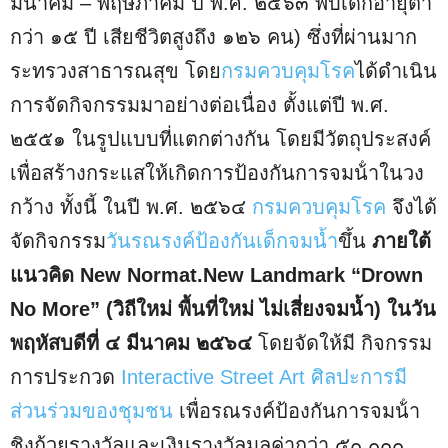
มีนาคม – พฤษภาคม ปี พ.ศ. ๒๕๖๓ พบเด็กอายุต่ำ
กว่า ๑๕ ปี เสียชีวิตสูงถึง ๑๒๖ คน) ซึ่งที่ผ่านมาก
ระทรวงสาธารณสุข โดย
กรมควบคุมโรค
ได้ดําเนิน
การจัดกิจกรรมมาอย่างต่อเนื่อง ตั้งแต่ปี พ.ศ.
๒๕๕๑ ในรูปแบบที่แตกต่างกัน โดยมีวัตถุประสงค์
เพื่อสร้างกระแสให้เกิดการป้องกันการจมน้ําในวง
กว้าง ทั้งนี้ ในปี พ.ศ. ๒๕๖๔
กรมควบคุมโรค
จึงได้
จัดกิจกรรม
วันรณรงค์ป้องกันเด็กจมน้ำ
ขึ้น
ภายใต้
แนวคิด New Normat.New Landmark “Drown
No More” (วิถีใหม่ พื้นที่ใหม่ ไม่เสี่ยงจมน้ำ) ในวัน
พฤหัสบดีที่ ๔ มีนาคม ๒๕๖๔
โดยจัดให้มี กิจกรรม
การประกวด
Interactive Street Art
ศิลปะการมี
ส่วนร่วมของชุมชน
เพื่อรณรงค์ป้องกันการจมน้ํา
ชิงถ้วยรางวัลและเงินรางวัลมูลค่ากว่า ๕๐,๐๐๐