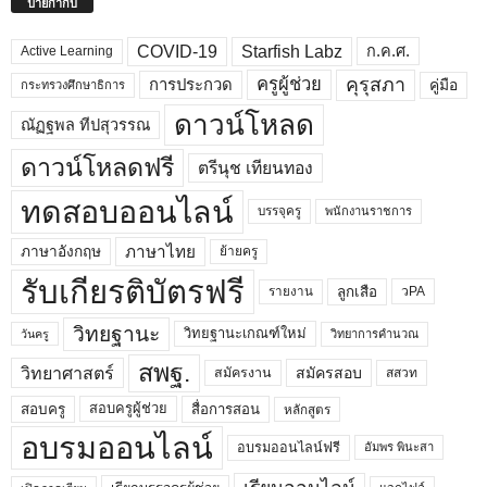
ป้ายกำกับ
COVID-19
Starfish Labz
ก.ค.ศ.
Active Learning
คุรุสภา
ครูผู้ช่วย
คู่มือ
การประกวด
กระทรวงศึกษาธิการ
ดาวน์โหลด
ณัฏฐพล ทีปสุวรรณ
ดาวน์โหลดฟรี
ตรีนุช เทียนทอง
ทดสอบออนไลน์
บรรจุครู
พนักงานราชการ
ภาษาไทย
ภาษาอังกฤษ
ย้ายครู
รับเกียรติบัตรฟรี
ลูกเสือ
วPA
รายงาน
วิทยฐานะ
วิทยฐานะเกณฑ์ใหม่
วิทยาการคำนวณ
วันครู
สพฐ.
วิทยาศาสตร์
สมัครสอบ
สมัครงาน
สสวท
สอบครูผู้ช่วย
สอบครู
สื่อการสอน
หลักสูตร
อบรมออนไลน์
อบรมออนไลน์ฟรี
อัมพร พินะสา