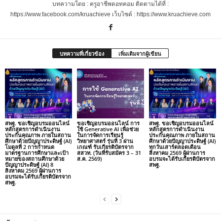
บทความโดย : ครูอาชีพดอทคอม ติดตามได้ที่ :
https://www.facebook.com/kruachieve เว็บไซต์ : https://www.kruachieve.com
บทความที่เกี่ยวข้อง
เพิ่มเติมจากผู้เขียน
สพฐ. ขอเชิญอบรมออนไลน์
ขอเชิญอบรมออนไลน์ การ
สพฐ. ขอเชิญอบรมออนไลน์
หลักสูตรการดำเนินงาน
ใช้ Generative AI เพื่อช่วย
หลักสูตรการดำเนินงาน
ประกันคุณภาพ ภายในสถาน
ในการจัดการเรียนรู้
ประกันคุณภาพ ภายในสถาน
ศึกษาด้วยปัญญาประดิษฐ์ (AI)
วิทยาศาสตร์ รุ่นที่ 3 ผ่าน
ศึกษาด้วยปัญญาประดิษฐ์ (AI)
โมดูลที่ 2 การกำหนด
เกณฑ์ รับเกียรติบัตรจาก
ทุกวันเสาร์ตลอดเดือน
มาตรฐานการศึกษาและเป้า
สสวท. (วันที่รับสมัคร 3 – 31
สิงหาคม 2569 ผู้ผ่านการ
หมายของสถานศึกษาด้วย
ส.ค. 2569)
อบรมจะได้รับเกียรติบัตรจาก
ปัญญาประดิษฐ์ (AI) 8
สพฐ.
สิงหาคม 2569 ผู้ผ่านการ
อบรมจะได้รับเกียรติบัตรจาก
สพฐ.