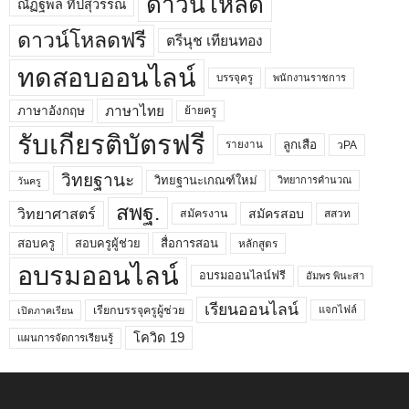
ดาวน์โหลด
ณัฏฐพล ทีปสุวรรณ
ดาวน์โหลดฟรี
ตรีนุช เทียนทอง
ทดสอบออนไลน์
บรรจุครู
พนักงานราชการ
ภาษาไทย
ภาษาอังกฤษ
ย้ายครู
รับเกียรติบัตรฟรี
ลูกเสือ
วPA
รายงาน
วิทยฐานะ
วิทยฐานะเกณฑ์ใหม่
วิทยาการคำนวณ
วันครู
สพฐ.
วิทยาศาสตร์
สมัครสอบ
สมัครงาน
สสวท
สอบครูผู้ช่วย
สอบครู
สื่อการสอน
หลักสูตร
อบรมออนไลน์
อบรมออนไลน์ฟรี
อัมพร พินะสา
เรียนออนไลน์
เรียกบรรจุครูผู้ช่วย
แจกไฟล์
เปิดภาคเรียน
โควิด 19
แผนการจัดการเรียนรู้