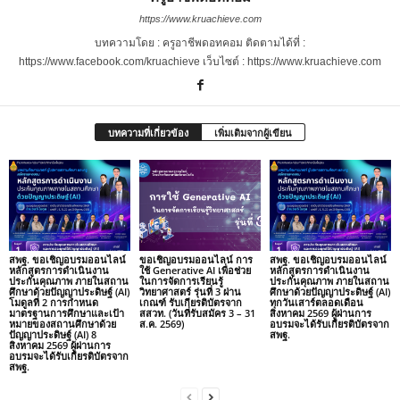
https://www.kruachieve.com
บทความโดย : ครูอาชีพดอทคอม ติดตามได้ที่ :
https://www.facebook.com/kruachieve เว็บไซต์ : https://www.kruachieve.com
บทความที่เกี่ยวข้อง
เพิ่มเติมจากผู้เขียน
สพฐ. ขอเชิญอบรมออนไลน์
ขอเชิญอบรมออนไลน์ การ
สพฐ. ขอเชิญอบรมออนไลน์
หลักสูตรการดำเนินงาน
ใช้ Generative AI เพื่อช่วย
หลักสูตรการดำเนินงาน
ประกันคุณภาพ ภายในสถาน
ในการจัดการเรียนรู้
ประกันคุณภาพ ภายในสถาน
ศึกษาด้วยปัญญาประดิษฐ์ (AI)
วิทยาศาสตร์ รุ่นที่ 3 ผ่าน
ศึกษาด้วยปัญญาประดิษฐ์ (AI)
โมดูลที่ 2 การกำหนด
เกณฑ์ รับเกียรติบัตรจาก
ทุกวันเสาร์ตลอดเดือน
มาตรฐานการศึกษาและเป้า
สสวท. (วันที่รับสมัคร 3 – 31
สิงหาคม 2569 ผู้ผ่านการ
หมายของสถานศึกษาด้วย
ส.ค. 2569)
อบรมจะได้รับเกียรติบัตรจาก
ปัญญาประดิษฐ์ (AI) 8
สพฐ.
สิงหาคม 2569 ผู้ผ่านการ
อบรมจะได้รับเกียรติบัตรจาก
สพฐ.