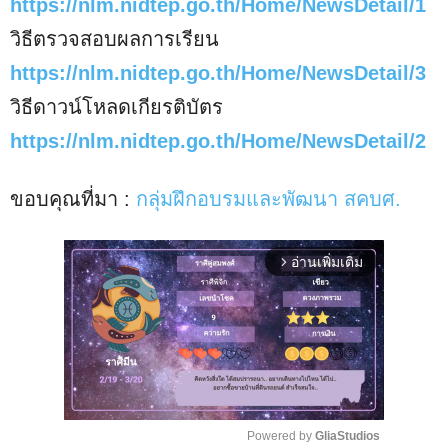
https://nlm.nidtep.go.th/Home/NewsDetail/1
วิธีตรวจสอบผลการเรียน
https://nlm.nidtep.go.th/Home/NewsDetail/3
วิธีดาวน์โหลดเกียรติบัตร
https://nlm.nidtep.go.th/Home/NewsDetail/2
ขอบคุณที่มา :
กลุ่มฝึกอบรมและพัฒนา สคบศ.
อ่านเพิ่มเติม
arrow_forward_ios
Powered by 
GliaStudios