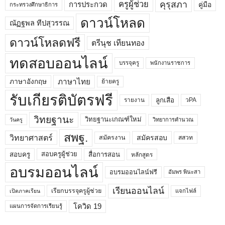
คุรุสภา
ครูผู้ช่วย
คู่มือ
การประกวด
กระทรวงศึกษาธิการ
ดาวน์โหลด
ณัฏฐพล ทีปสุวรรณ
ดาวน์โหลดฟรี
ตรีนุช เทียนทอง
ทดสอบออนไลน์
บรรจุครู
พนักงานราชการ
ภาษาไทย
ภาษาอังกฤษ
ย้ายครู
รับเกียรติบัตรฟรี
ลูกเสือ
วPA
รายงาน
วิทยฐานะ
วิทยฐานะเกณฑ์ใหม่
วิทยาการคำนวณ
วันครู
สพฐ.
วิทยาศาสตร์
สมัครสอบ
สมัครงาน
สสวท
สอบครูผู้ช่วย
สอบครู
สื่อการสอน
หลักสูตร
อบรมออนไลน์
อบรมออนไลน์ฟรี
อัมพร พินะสา
เรียนออนไลน์
เรียกบรรจุครูผู้ช่วย
แจกไฟล์
เปิดภาคเรียน
โควิด 19
แผนการจัดการเรียนรู้