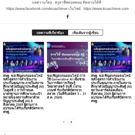
บทความโดย : ครูอาชีพดอทคอม ติดตามได้ที่ :
https://www.facebook.com/kruachieve เว็บไซต์ : https://www.kruachieve.com
บทความที่เกี่ยวข้อง
เพิ่มเติมจากผู้เขียน
สพฐ. ขอเชิญอบรมออนไลน์
ขอเชิญอบรมออนไลน์ การ
สพฐ. ขอเชิญอบรมออนไลน์
หลักสูตรการดำเนินงาน
ใช้ Generative AI เพื่อช่วย
หลักสูตรการดำเนินงาน
ประกันคุณภาพ ภายในสถาน
ในการจัดการเรียนรู้
ประกันคุณภาพ ภายในสถาน
ศึกษาด้วยปัญญาประดิษฐ์ (AI)
วิทยาศาสตร์ รุ่นที่ 3 ผ่าน
ศึกษาด้วยปัญญาประดิษฐ์ (AI)
โมดูลที่ 2 การกำหนด
เกณฑ์ รับเกียรติบัตรจาก
ทุกวันเสาร์ตลอดเดือน
มาตรฐานการศึกษาและเป้า
สสวท. (วันที่รับสมัคร 3 – 31
สิงหาคม 2569 ผู้ผ่านการ
หมายของสถานศึกษาด้วย
ส.ค. 2569)
อบรมจะได้รับเกียรติบัตรจาก
ปัญญาประดิษฐ์ (AI) 8
สพฐ.
สิงหาคม 2569 ผู้ผ่านการ
อบรมจะได้รับเกียรติบัตรจาก
สพฐ.