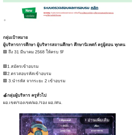
กลุ่มเป้าหมาย
ผู้บริหารการศึกษา ผู้บริหารสถานศึกษา ศึกษานิเทศก์ ครูผู้สอน ทุกคน
🟩 ถึง 31 มีนาคม 2568 ให้ครบ 💯
🟥1.สมัครเข้าอบรม
🟥2.ตรวสอบรหัสเข้าอบรม
🟥 3.นำรหัส จากระยะ 2 เข้าอบรม
🍏กลุ่มผู้บริหาร ครูทั่วไป
ผอ.เขต/รองเขต/ผอ./รอง ผอ./ศน.
อ่านเพิ่มเติม
arrow_forward_ios