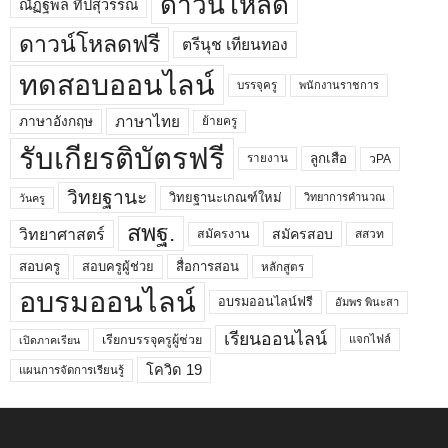
ดาวน์โหลด
ณัฏฐพล ทีปสุวรรณ
ดาวน์โหลดฟรี
ตรีนุช เทียนทอง
ทดสอบออนไลน์
บรรจุครู
พนักงานราชการ
ภาษาไทย
ภาษาอังกฤษ
ย้ายครู
รับเกียรติบัตรฟรี
ลูกเสือ
วPA
รายงาน
วิทยฐานะ
วิทยฐานะเกณฑ์ใหม่
วิทยาการคำนวณ
วันครู
สพฐ.
วิทยาศาสตร์
สมัครสอบ
สมัครงาน
สสวท
สอบครูผู้ช่วย
สอบครู
สื่อการสอน
หลักสูตร
อบรมออนไลน์
อบรมออนไลน์ฟรี
อัมพร พินะสา
เรียนออนไลน์
เรียกบรรจุครูผู้ช่วย
แจกไฟล์
เปิดภาคเรียน
โควิด 19
แผนการจัดการเรียนรู้