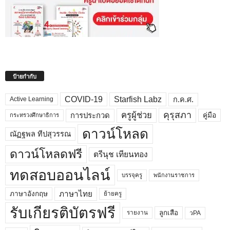
ป้ายกำกับ
COVID-19
Starfish Labz
ก.ค.ศ.
Active Learning
คุรุสภา
ครูผู้ช่วย
คู่มือ
การประกวด
กระทรวงศึกษาธิการ
ดาวน์โหลด
ณัฏฐพล ทีปสุวรรณ
ดาวน์โหลดฟรี
ตรีนุช เทียนทอง
ทดสอบออนไลน์
บรรจุครู
พนักงานราชการ
ภาษาไทย
ภาษาอังกฤษ
ย้ายครู
รับเกียรติบัตรฟรี
ลูกเสือ
วPA
รายงาน