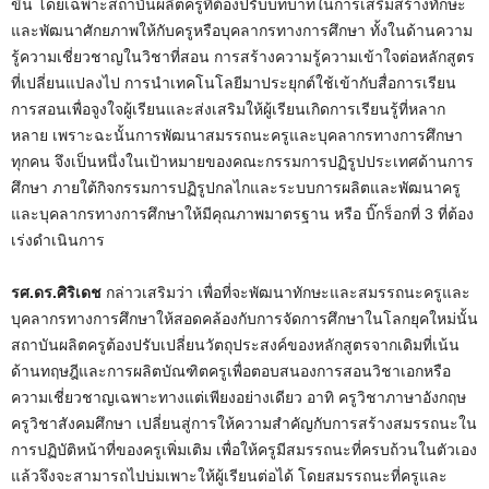
ขึ้น โดยเฉพาะสถาบันผลิตครูที่ต้องปรับบทบาทในการเสริมสร้างทักษะ
และพัฒนาศักยภาพให้กับครูหรือบุคลากรทางการศึกษา ทั้งในด้านความ
รู้ความเชี่ยวชาญในวิชาที่สอน การสร้างความรู้ความเข้าใจต่อหลักสูตร
ที่เปลี่ยนแปลงไป การนำเทคโนโลยีมาประยุกต์ใช้เข้ากับสื่อการเรียน
การสอนเพื่อจูงใจผู้เรียนและส่งเสริมให้ผู้เรียนเกิดการเรียนรู้ที่หลาก
หลาย เพราะฉะนั้นการพัฒนาสมรรถนะครูและบุคลากรทางการศึกษา
ทุกคน จึงเป็นหนึ่งในเป้าหมายของคณะกรรมการปฏิรูปประเทศด้านการ
ศึกษา ภายใต้กิจกรรมการปฏิรูปกลไกและระบบการผลิตและพัฒนาครู
และบุคลากรทางการศึกษาให้มีคุณภาพมาตรฐาน หรือ บิ๊กร็อกที่ 3 ที่ต้อง
เร่งดำเนินการ
รศ.ดร.ศิริเดช
กล่าวเสริมว่า เพื่อที่จะพัฒนาทักษะและสมรรถนะครูและ
บุคลากรทางการศึกษาให้สอดคล้องกับการจัดการศึกษาในโลกยุคใหม่นั้น
สถาบันผลิตครูต้องปรับเปลี่ยนวัตถุประสงค์ของหลักสูตรจากเดิมที่เน้น
ด้านทฤษฎีและการผลิตบัณฑิตครูเพื่อตอบสนองการสอนวิชาเอกหรือ
ความเชี่ยวชาญเฉพาะทางแต่เพียงอย่างเดียว อาทิ ครูวิชาภาษาอังกฤษ
ครูวิชาสังคมศึกษา เปลี่ยนสู่การให้ความสำคัญกับการสร้างสมรรถนะใน
การปฏิบัติหน้าที่ของครูเพิ่มเติม เพื่อให้ครูมีสมรรถนะที่ครบถ้วนในตัวเอง
แล้วจึงจะสามารถไปบ่มเพาะให้ผู้เรียนต่อได้ โดยสมรรถนะที่ครูและ