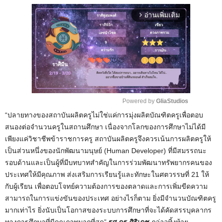
อ่านเพิ่มเติม
arrow_forward_ios
Powered by 
GliaStudios
“ปลายทางของสถาบันผลิตครูไม่ใช่แค่การมุ่งผลิตบัณฑิตครูเพื่อตอบ
M
สนองต่อจำนวนครูในสถานศึกษา เนื่องจากโลกของการศึกษาไม่ได้มี
u
เพียงแค่วิชาชีพข้าราชการครู สถาบันผลิตครูจึงควรเน้นการผลิตครูให้
t
เป็นส่วนหนึ่งของนักพัฒนามนุษย์ (Human Developer) ที่มีสมรรถนะ
e
รอบด้านและเป็นผู้ที่มีบทบาทสำคัญในการร่วมพัฒนาทรัพยากรคนของ
ประเทศให้มีคุณภาพ ส่งเสริมการเรียนรู้และทักษะในศตวรรษที่ 21 ให้
กับผู้เรียน เพื่อตอบโจทย์ความต้องการของตลาดและการเพิ่มขีดความ
สามารถในการแข่งขันของประเทศ อย่างไรก็ตาม ยิ่งมีจำนวนบัณฑิตครู
มากเท่าไร ยิ่งนับเป็นโอกาสของระบบการศึกษาที่จะได้คัดสรรบุคลากร
ทางการศึกษาที่มีคุณภาพมากที่สุด”
รศ.ดร.ศิริเดช
กล่าวทิ้งท้าย