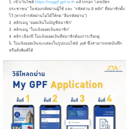
เข้าเว็บไซต์
https://mygpf.gpf.or.th
แล้วกรอก “เลขบัตร
ประชาชน” ในช่องรหัสผ่านผู้ใช้ และ “รหัสผ่าน 8 หลัก” ที่สมาชิกตั้ง
ไว้ (หากจำรหัสผ่านไม่ได้ให้กด “ลืมรหัสผ่าน”)
คลิกเมนู “ยอดเงินในบัญชีสมาชิก”
คลิกเมนู “ใบแจ้งยอดเงินสมาชิก”
คลิก เลือกปี ใบแจ้งยอดเงินที่สมาชิกต้องการเรียกดู
ใบแจ้งยอดเงินจะแสดงในรูปแบบไฟล์ .pdf ซึ่งสามารถกดบันทึก
หรือสั่งพิมพ์ได้