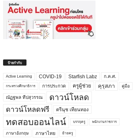
ป้ายกำกับ
COVID-19
Starfish Labz
ก.ค.ศ.
Active Learning
คุรุสภา
ครูผู้ช่วย
คู่มือ
การประกวด
กระทรวงศึกษาธิการ
ดาวน์โหลด
ณัฏฐพล ทีปสุวรรณ
ดาวน์โหลดฟรี
ตรีนุช เทียนทอง
ทดสอบออนไลน์
บรรจุครู
พนักงานราชการ
ภาษาไทย
ภาษาอังกฤษ
ย้ายครู