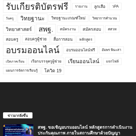
รับเกียรติบัตรฟรี
ลูกเสือ
วPA
รายงาน
วิทยฐานะ
วิทยฐานะเกณฑ์ใหม่
วิทยาการคำนวณ
วันครู
สพฐ.
วิทยาศาสตร์
สมัครสอบ
สมัครงาน
สสวท
สอบครูผู้ช่วย
สอบครู
สื่อการสอน
หลักสูตร
อบรมออนไลน์
อบรมออนไลน์ฟรี
อัมพร พินะสา
เรียนออนไลน์
เรียกบรรจุครูผู้ช่วย
แจกไฟล์
เปิดภาคเรียน
โควิด 19
แผนการจัดการเรียนรู้
ข่าวมากยิ่งขึ้น
สพฐ. ขอเชิญอบรมออนไลน์ หลักสูตรการดำเนินงาน
ประกันคุณภาพ ภายในสถานศึกษาด้วยปัญญา