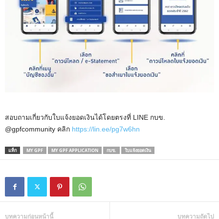
สอบถามเกี่ยวกับใบแจ้งยอดเงินได้โดยตรงที่ LINE กบข.
@gpfcommunity คลิก
https://lin.ee/pg7w6hn
แท็ก
MY GPF
MY GPF APPLICATION
กบข.
ใบแจ้งยอดเงิน
บทความก่อนหน้านี้
บทความถัดไป