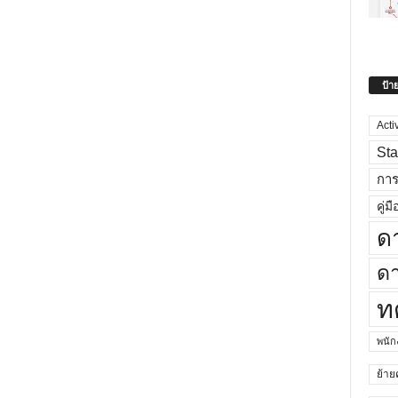
ป้า
Acti
Sta
กา
คู่มื
ด
ดา
ท
พนั
ย้าย