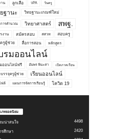
ลูกเสือ
วPA
งาน
วันครู
ทยฐานะ
วิทยฐานะเกณฑ์ใหม่
สพฐ.
วิทยาศาสตร์
ยาการคำนวณ
สมัครสอบ
สอบครู
ครงาน
สสวท
รูผู้ช่วย
สื่อการสอน
หลักสูตร
บรมออนไลน์
มออนไลน์ฟรี
อัมพร พินะสา
เปิดภาคเรียน
เรียนออนไลน์
กบรรจุครูผู้ช่วย
โควิด 19
ฟล์
แผนการจัดการเรียนรู้
เภทยอดนิยม
4498
รมน่าสนใจ
2420
ารศึกษา