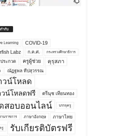
ยกำกับ
COVID-19
ve Learning
rfish Labz
ก.ค.ศ.
กระทรวงศึกษาธิการ
คุรุสภา
ครูผู้ช่วย
รประกวด
อ
ณัฏฐพล ทีปสุวรรณ
าวน์โหลด
วน์โหลดฟรี
ตรีนุช เทียนทอง
ดสอบออนไลน์
บรรจุครู
ภาษาไทย
ภาษาอังกฤษ
กงานราชการ
รับเกียรติบัตรฟรี
ครู