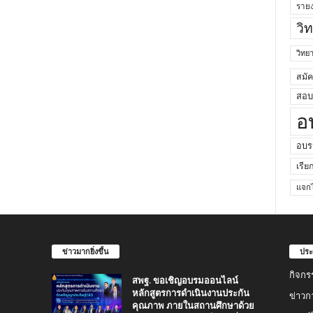
ราย
วิ
วิท
สมั
สอบค
อ
อบร
เรีย
แจกไ
ข่าวมากยิ่งขึ้น
ประ
กิจกร
สพฐ. ขอเชิญอบรมออนไลน์
หลักสูตรการดำเนินงานประกัน
ข่าวก
คุณภาพ ภายในสถานศึกษาด้วย