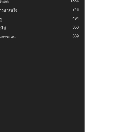
1334
์โหลด
746
งราวน่าสนใจ
494
ู
353
่วไป
339
่อการสอน