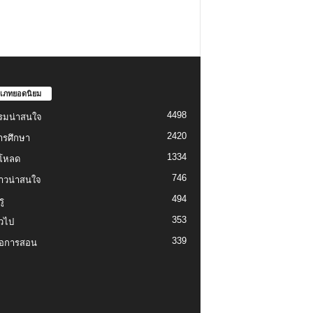
เภทยอดนิยม
4498
รมน่าสนใจ
2420
ารศึกษา
1334
์โหลด
746
งราวน่าสนใจ
494
ู
353
่วไป
339
่อการสอน