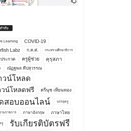
ยกำกับ
COVID-19
ve Learning
rfish Labz
ก.ค.ศ.
กระทรวงศึกษาธิการ
คุรุสภา
ครูผู้ช่วย
รประกวด
อ
ณัฏฐพล ทีปสุวรรณ
าวน์โหลด
วน์โหลดฟรี
ตรีนุช เทียนทอง
ดสอบออนไลน์
บรรจุครู
ภาษาไทย
ภาษาอังกฤษ
กงานราชการ
รับเกียรติบัตรฟรี
ครู