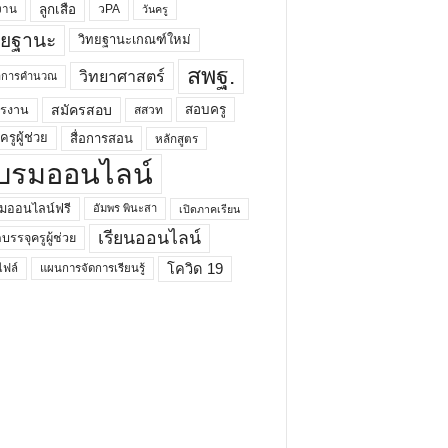
ลูกเสือ
วPA
งาน
วันครู
ทยฐานะ
วิทยฐานะเกณฑ์ใหม่
สพฐ.
วิทยาศาสตร์
ยาการคำนวณ
สมัครสอบ
สอบครู
ครงาน
สสวท
รูผู้ช่วย
สื่อการสอน
หลักสูตร
บรมออนไลน์
มออนไลน์ฟรี
อัมพร พินะสา
เปิดภาคเรียน
เรียนออนไลน์
กบรรจุครูผู้ช่วย
โควิด 19
ฟล์
แผนการจัดการเรียนรู้