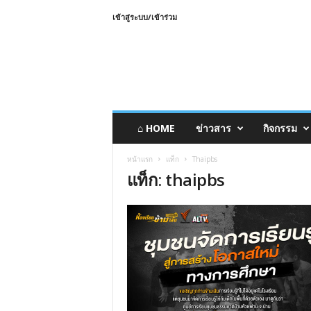
เข้าสู่ระบบ/เข้าร่วม
⌂ HOME
ข่าวสาร
กิจกรรม
หน้าแรก
แท็ก
Thaipbs
แท็ก: thaipbs