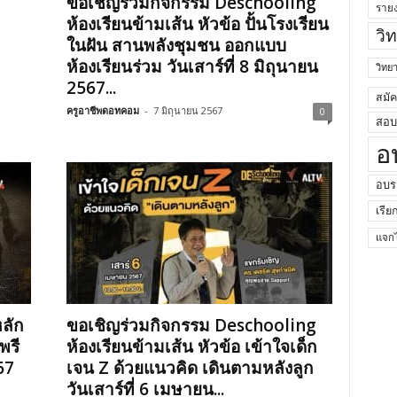
ขอเชิญร่วมกิจกรรม Deschooling
ราย
ห้องเรียนข้ามเส้น หัวข้อ ปั้นโรงเรียน
วิ
ในฝัน สานพลังชุมชน ออกแบบ
ห้องเรียนร่วม วันเสาร์ที่ 8 มิถุนายน
วิท
2567...
สมั
ครูอาชีพดอทคอม
-
7 มิถุนายน 2567
0
สอบค
อ
อบร
เรีย
แจกไ
ลัก
ขอเชิญร่วมกิจกรรม Deschooling
พรี
ห้องเรียนข้ามเส้น หัวข้อ เข้าใจเด็ก
67
เจน Z ด้วยแนวคิด เดินตามหลังลูก
วันเสาร์ที่ 6 เมษายน...