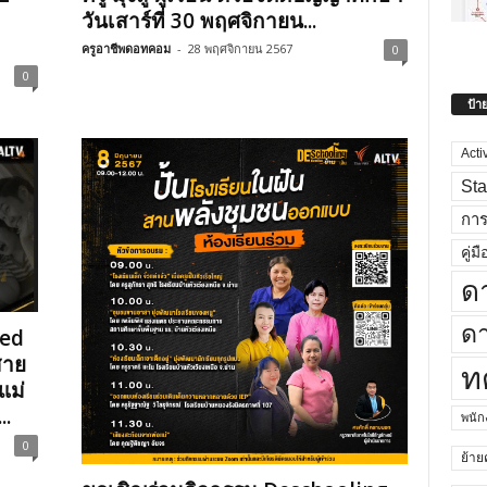
วันเสาร์ที่ 30 พฤศจิกายน...
ครูอาชีพดอทคอม
-
28 พฤศจิกายน 2567
0
0
ป้า
Acti
Sta
กา
คู่มื
ด
ดา
sed
สาย
ท
แม่
..
พนั
0
ย้าย