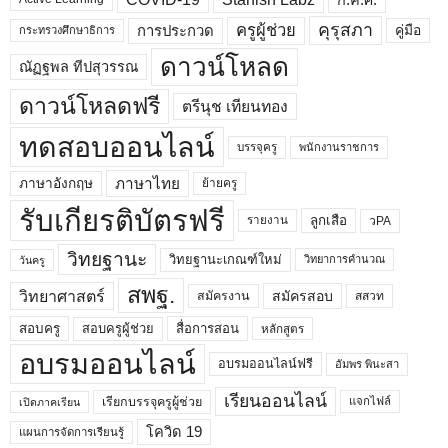
คุรุสภา
ครูผู้ช่วย
คู่มือ
การประกวด
กระทรวงศึกษาธิการ
ดาวน์โหลด
ณัฏฐพล ทีปสุวรรณ
ดาวน์โหลดฟรี
ตรีนุช เทียนทอง
ทดสอบออนไลน์
บรรจุครู
พนักงานราชการ
ภาษาไทย
ภาษาอังกฤษ
ย้ายครู
รับเกียรติบัตรฟรี
ลูกเสือ
วPA
รายงาน
วิทยฐานะ
วิทยฐานะเกณฑ์ใหม่
วิทยาการคำนวณ
วันครู
สพฐ.
วิทยาศาสตร์
สมัครสอบ
สมัครงาน
สสวท
สอบครูผู้ช่วย
สอบครู
สื่อการสอน
หลักสูตร
อบรมออนไลน์
อบรมออนไลน์ฟรี
อัมพร พินะสา
เรียนออนไลน์
เรียกบรรจุครูผู้ช่วย
แจกไฟล์
เปิดภาคเรียน
โควิด 19
แผนการจัดการเรียนรู้