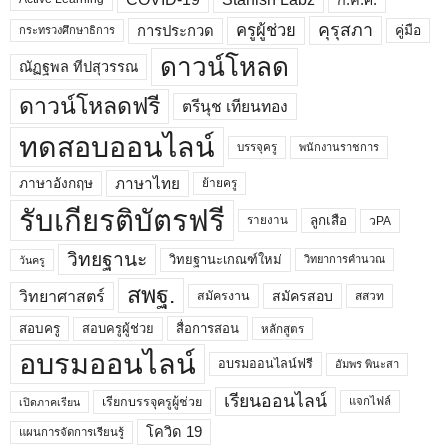
คุรุสภา
ครูผู้ช่วย
คู่มือ
การประกวด
กระทรวงศึกษาธิการ
ดาวน์โหลด
ณัฏฐพล ทีปสุวรรณ
ดาวน์โหลดฟรี
ตรีนุช เทียนทอง
ทดสอบออนไลน์
บรรจุครู
พนักงานราชการ
ภาษาไทย
ภาษาอังกฤษ
ย้ายครู
รับเกียรติบัตรฟรี
ลูกเสือ
วPA
รายงาน
วิทยฐานะ
วิทยฐานะเกณฑ์ใหม่
วิทยาการคำนวณ
วันครู
สพฐ.
วิทยาศาสตร์
สมัครสอบ
สมัครงาน
สสวท
สอบครูผู้ช่วย
สอบครู
สื่อการสอน
หลักสูตร
อบรมออนไลน์
อบรมออนไลน์ฟรี
อัมพร พินะสา
เรียนออนไลน์
เรียกบรรจุครูผู้ช่วย
แจกไฟล์
เปิดภาคเรียน
โควิด 19
แผนการจัดการเรียนรู้