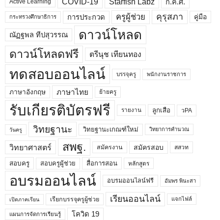
COVID-19
Starfish Labz
ก.ค.ศ.
Active Learning
คุรุสภา
ครูผู้ช่วย
คู่มือ
การประกวด
กระทรวงศึกษาธิการ
ดาวน์โหลด
ณัฏฐพล ทีปสุวรรณ
ดาวน์โหลดฟรี
ตรีนุช เทียนทอง
ทดสอบออนไลน์
บรรจุครู
พนักงานราชการ
ภาษาไทย
ภาษาอังกฤษ
ย้ายครู
รับเกียรติบัตรฟรี
ลูกเสือ
วPA
รายงาน
วิทยฐานะ
วิทยฐานะเกณฑ์ใหม่
วิทยาการคำนวณ
วันครู
สพฐ.
วิทยาศาสตร์
สมัครสอบ
สมัครงาน
สสวท
สอบครูผู้ช่วย
สอบครู
สื่อการสอน
หลักสูตร
อบรมออนไลน์
อบรมออนไลน์ฟรี
อัมพร พินะสา
เรียนออนไลน์
เรียกบรรจุครูผู้ช่วย
แจกไฟล์
เปิดภาคเรียน
โควิด 19
แผนการจัดการเรียนรู้