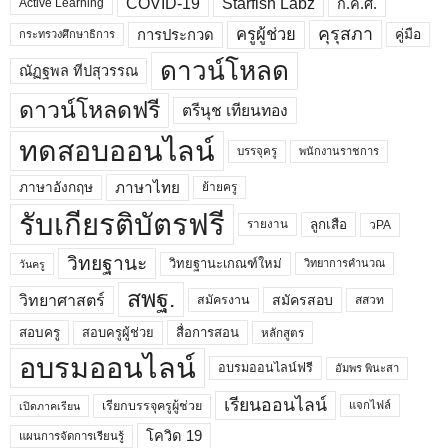
COVID-19
Starfish Labz
ก.ค.ศ.
Active Learning
คุรุสภา
ครูผู้ช่วย
คู่มือ
การประกวด
กระทรวงศึกษาธิการ
ดาวน์โหลด
ณัฏฐพล ทีปสุวรรณ
ดาวน์โหลดฟรี
ตรีนุช เทียนทอง
ทดสอบออนไลน์
บรรจุครู
พนักงานราชการ
ภาษาไทย
ภาษาอังกฤษ
ย้ายครู
รับเกียรติบัตรฟรี
ลูกเสือ
วPA
รายงาน
วิทยฐานะ
วิทยฐานะเกณฑ์ใหม่
วิทยาการคำนวณ
วันครู
สพฐ.
วิทยาศาสตร์
สมัครสอบ
สมัครงาน
สสวท
สอบครูผู้ช่วย
สอบครู
สื่อการสอน
หลักสูตร
อบรมออนไลน์
อบรมออนไลน์ฟรี
อัมพร พินะสา
เรียนออนไลน์
เรียกบรรจุครูผู้ช่วย
แจกไฟล์
เปิดภาคเรียน
โควิด 19
แผนการจัดการเรียนรู้