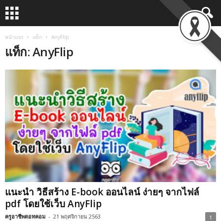
หน้าแรก
แท็ก
AnyFlip
แท็ก: AnyFlip
แนะนำ วิธีสร้าง E-book ออนไลน์ ง่ายๆ จากไฟล์
pdf โดยใช้เว็บ AnyFlip
ครูอาชีพดอทคอม
-
21 พฤศจิกายน 2563
1