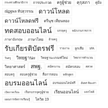
คุรุสภา
ครูผู้ช่วย
คู่มือ
การประกวด
กระทรวงศึกษาธิการ
ดาวน์โหลด
ณัฏฐพล ทีปสุวรรณ
ดาวน์โหลดฟรี
ตรีนุช เทียนทอง
ทดสอบออนไลน์
บรรจุครู
พนักงานราชการ
ภาษาไทย
ภาษาอังกฤษ
ย้ายครู
รับเกียรติบัตรฟรี
ลูกเสือ
วPA
รายงาน
วิทยฐานะ
วิทยฐานะเกณฑ์ใหม่
วิทยาการคำนวณ
วันครู
สพฐ.
วิทยาศาสตร์
สมัครสอบ
สมัครงาน
สสวท
สอบครูผู้ช่วย
สอบครู
สื่อการสอน
หลักสูตร
อบรมออนไลน์
อบรมออนไลน์ฟรี
อัมพร พินะสา
เรียนออนไลน์
เรียกบรรจุครูผู้ช่วย
แจกไฟล์
เปิดภาคเรียน
โควิด 19
แผนการจัดการเรียนรู้