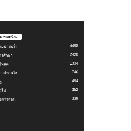
เภทยอดนิยม
4498
รมน่าสนใจ
2420
ารศึกษา
1334
์โหลด
746
งราวน่าสนใจ
494
ู
353
่วไป
339
่อการสอน