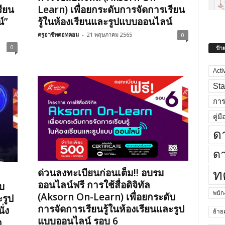
รียน
Learn) เพื่อยกระดับการจัดการเรียน
์”
รู้ในห้องเรียนและรูปแบบออนไลน์
ครูอาชีพดอทคอม
-
21 พฤษภาคม 2565
0
0
ป้า
Acti
Sta
กา
คู่มื
ด
ดา
ด่วนลงทะเบียนก่อนเต็ม!! อบรม
ท
ออนไลน์ฟรี การใช้สื่อดิจิทัล
บ
พนั
(Aksorn On-Learn) เพื่อยกระดับ
ะรูป
การจัดการเรียนรู้ในห้องเรียนและรูป
ั่ง
ย้าย
แบบออนไลน์ รอบ 6
ก