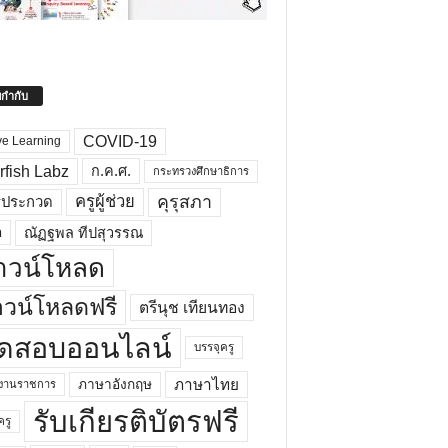
ยกำกับ
COVID-19
ve Learning
rfish Labz
ก.ค.ศ.
กระทรวงศึกษาธิการ
คุรุสภา
ครูผู้ช่วย
รประกวด
อ
ณัฏฐพล ทีปสุวรรณ
าวน์โหลด
วน์โหลดฟรี
ตรีนุช เทียนทอง
ดสอบออนไลน์
บรรจุครู
ภาษาไทย
ภาษาอังกฤษ
กงานราชการ
รับเกียรติบัตรฟรี
ครู