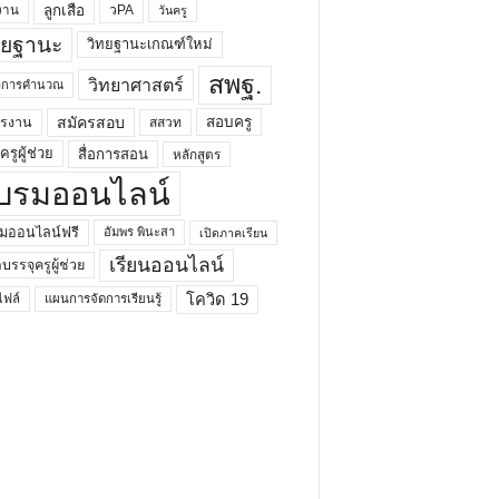
ลูกเสือ
วPA
งาน
วันครู
ทยฐานะ
วิทยฐานะเกณฑ์ใหม่
สพฐ.
วิทยาศาสตร์
ยาการคำนวณ
สมัครสอบ
สอบครู
ครงาน
สสวท
รูผู้ช่วย
สื่อการสอน
หลักสูตร
บรมออนไลน์
มออนไลน์ฟรี
อัมพร พินะสา
เปิดภาคเรียน
เรียนออนไลน์
กบรรจุครูผู้ช่วย
โควิด 19
ฟล์
แผนการจัดการเรียนรู้