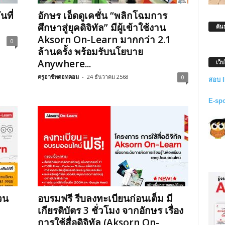
นที่
อักษร เอ็ดดูเคชั่น “พลิกโฉมการ
ศึกษาสู่ยุคดิจิทัล” มีผู้เข้าใช้งาน
ค้น
Aksorn On-Learn มากกว่า 2.1
0
ล้านครั้ง พร้อมรับนโยบาย
Anywhere...
เว็
ครูอาชีพดอทคอม
-
24 ธันวาคม 2568
0
สอบ 
E-sp
วน
อบรมฟรี รีบลงทะเบียนก่อนเต็ม มี
เกียรติบัตร 3 ชั่วโมง จากอักษร เรื่อง
การใช้สื่อดิจิทัล (Aksorn On-