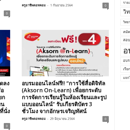
ราย
ครูอาชีพดอทคอม
-
1 กันยายน 2564
0
วิ
0
วิท
สมั
สอบค
อ
อบร
เรีย
แจกไ
ิดลง
อบรมออนไลน์ฟรี!! “การใช้สื่อดิจิทัล
่อ
(Aksorn On-Learn) เพื่อยกระดับ
อยก
การจัดการเรียนรู้ในห้องเรียนและรูป
ยน
แบบออนไลน์” รับเกียรติบัตร 3
นั่ง
ชั่วโมง จากอักษรเจริญทัศน์
ครูอาชีพดอทคอม
-
29 มิถุนายน 2564
0
0