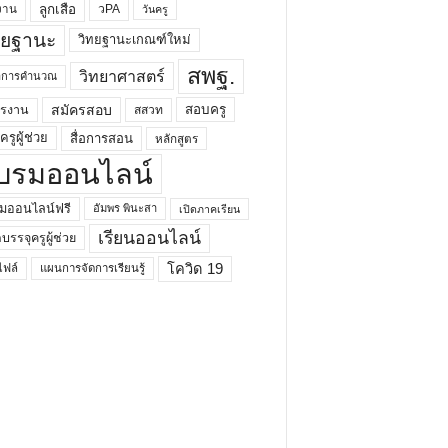
ลูกเสือ
วPA
งาน
วันครู
ทยฐานะ
วิทยฐานะเกณฑ์ใหม่
สพฐ.
วิทยาศาสตร์
ยาการคำนวณ
สมัครสอบ
สอบครู
ครงาน
สสวท
รูผู้ช่วย
สื่อการสอน
หลักสูตร
บรมออนไลน์
มออนไลน์ฟรี
อัมพร พินะสา
เปิดภาคเรียน
เรียนออนไลน์
กบรรจุครูผู้ช่วย
โควิด 19
ฟล์
แผนการจัดการเรียนรู้