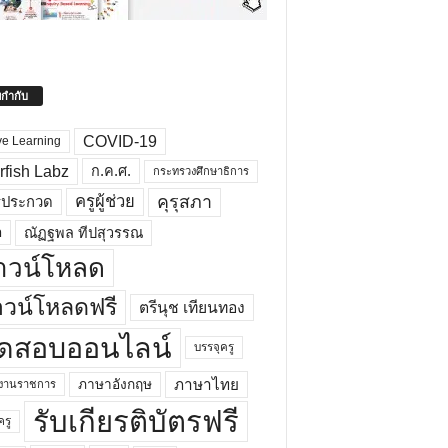
ยกำกับ
COVID-19
ve Learning
rfish Labz
ก.ค.ศ.
กระทรวงศึกษาธิการ
คุรุสภา
ครูผู้ช่วย
รประกวด
อ
ณัฏฐพล ทีปสุวรรณ
าวน์โหลด
วน์โหลดฟรี
ตรีนุช เทียนทอง
ดสอบออนไลน์
บรรจุครู
ภาษาไทย
ภาษาอังกฤษ
กงานราชการ
รับเกียรติบัตรฟรี
ครู