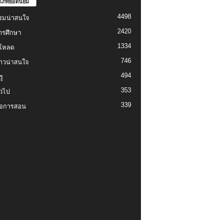
เภทยอดนิยม
4498
รมน่าสนใจ
2420
ารศึกษา
1334
์โหลด
746
งราวน่าสนใจ
494
ู
353
่วไป
339
่อการสอน