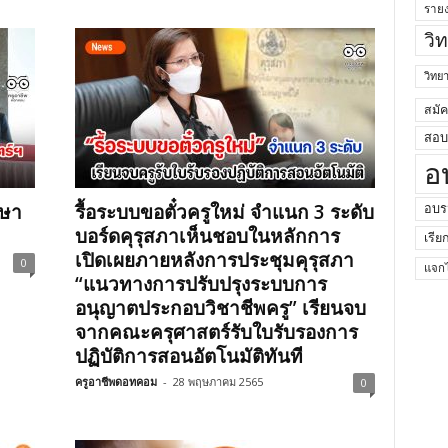
ราย
วิ
วิท
สมั
สอบค
อ
กษา
รื้อระบบขอตั๋วครูใหม่ จำแนก 3 ระดับ
อบร
บอร์ดคุรุสภาเห็นชอบในหลักการ
เรีย
เปิดเผยภายหลังการประชุมคุรุสภา
0
แจกไ
“แนวทางการปรับปรุงระบบการ
อนุญาตประกอบวิชาชีพครู” เรียนจบ
จากคณะครุศาสตร์รับใบรับรองการ
ปฏิบัติการสอนอัตโนมัติทันที
ครูอาชีพดอทคอม
-
28 พฤษภาคม 2565
0