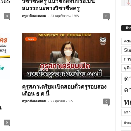
2565
วิชาชีพครู แนวข้อสอบประเมิน
สมรรถนะทางวิชาชีพครู
ครูอาชีพดอทคอม
-
23 พฤศจิกายน 2565
0
0
ป้า
Acti
Sta
กา
คู่มื
ด
คุรุสภาเตรียมเปิดสอบตั๋วครูรอบสอง
ดา
เดือน ธ.ค.นี้
ท
ครูอาชีพดอทคอม
-
27 ตุลาคม 2565
0
น
พนั
0
ย้าย