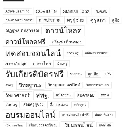
COVID-19
Starfish Labz
ก.ค.ศ.
Active Learning
คุรุสภา
ครูผู้ช่วย
คู่มือ
การประกวด
กระทรวงศึกษาธิการ
ดาวน์โหลด
ณัฏฐพล ทีปสุวรรณ
ดาวน์โหลดฟรี
ตรีนุช เทียนทอง
ทดสอบออนไลน์
บรรจุครู
พนักงานราชการ
ภาษาไทย
ภาษาอังกฤษ
ย้ายครู
รับเกียรติบัตรฟรี
ลูกเสือ
วPA
รายงาน
วิทยฐานะ
วิทยฐานะเกณฑ์ใหม่
วิทยาการคำนวณ
วันครู
สพฐ.
วิทยาศาสตร์
สมัครสอบ
สมัครงาน
สสวท
สอบครูผู้ช่วย
สอบครู
สื่อการสอน
หลักสูตร
อบรมออนไลน์
อบรมออนไลน์ฟรี
อัมพร พินะสา
เรียนออนไลน์
เรียกบรรจุครูผู้ช่วย
แจกไฟล์
เปิดภาคเรียน