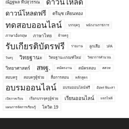
ดาวน์โหลด
ณัฏฐพล ทีปสุวรรณ
ดาวน์โหลดฟรี
ตรีนุช เทียนทอง
ทดสอบออนไลน์
บรรจุครู
พนักงานราชการ
ภาษาไทย
ภาษาอังกฤษ
ย้ายครู
รับเกียรติบัตรฟรี
ลูกเสือ
วPA
รายงาน
วิทยฐานะ
วิทยฐานะเกณฑ์ใหม่
วิทยาการคำนวณ
วันครู
สพฐ.
วิทยาศาสตร์
สมัครสอบ
สมัครงาน
สสวท
สอบครูผู้ช่วย
สอบครู
สื่อการสอน
หลักสูตร
อบรมออนไลน์
อบรมออนไลน์ฟรี
อัมพร พินะสา
เรียนออนไลน์
เรียกบรรจุครูผู้ช่วย
แจกไฟล์
เปิดภาคเรียน
โควิด 19
แผนการจัดการเรียนรู้