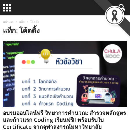
หน้าแรก
แท็ก
โค้ดดิ้ง
แท็ก: โค้ดดิ้ง
อบรมออนไลน์ฟรี วิทยาการคำนวณ: สำรวจหลักสูตร
และก้าวแรก Coding เรียนฟรี‼️ พร้อมรับใบ
Certificate จากจุฬาลงกรณ์มหาวิทยาลัย