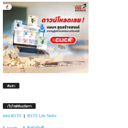
ค้นหา
เว็บไซต์พันธมิตรฯ
สอบ IELTS
|
IELTS Life Skills
E-sports
|
รับทำบัญชี