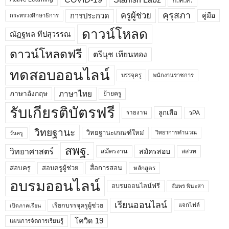
คุรุสภา
ครูผู้ช่วย
คู่มือ
การประกวด
กระทรวงศึกษาธิการ
ดาวน์โหลด
ณัฏฐพล ทีปสุวรรณ
ดาวน์โหลดฟรี
ตรีนุช เทียนทอง
ทดสอบออนไลน์
บรรจุครู
พนักงานราชการ
ภาษาไทย
ภาษาอังกฤษ
ย้ายครู
รับเกียรติบัตรฟรี
ลูกเสือ
วPA
รายงาน
วิทยฐานะ
วิทยฐานะเกณฑ์ใหม่
วิทยาการคำนวณ
วันครู
สพฐ.
วิทยาศาสตร์
สมัครสอบ
สมัครงาน
สสวท
สอบครูผู้ช่วย
สอบครู
สื่อการสอน
หลักสูตร
อบรมออนไลน์
อบรมออนไลน์ฟรี
อัมพร พินะสา
เรียนออนไลน์
เรียกบรรจุครูผู้ช่วย
แจกไฟล์
เปิดภาคเรียน
โควิด 19
แผนการจัดการเรียนรู้