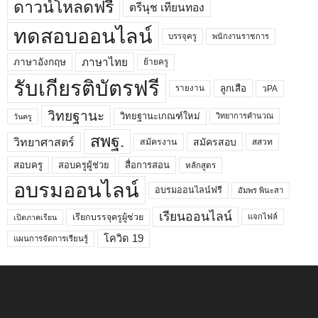
ดาวน์โหลดฟรี
ตรีนุช เทียนทอง
ทดสอบออนไลน์
บรรจุครู
พนักงานราชการ
ภาษาไทย
ภาษาอังกฤษ
ย้ายครู
รับเกียรติบัตรฟรี
ลูกเสือ
วPA
รายงาน
วิทยฐานะ
วิทยฐานะเกณฑ์ใหม่
วิทยาการคำนวณ
วันครู
สพฐ.
วิทยาศาสตร์
สมัครสอบ
สมัครงาน
สสวท
สอบครูผู้ช่วย
สอบครู
สื่อการสอน
หลักสูตร
อบรมออนไลน์
อบรมออนไลน์ฟรี
อัมพร พินะสา
เรียนออนไลน์
เรียกบรรจุครูผู้ช่วย
แจกไฟล์
เปิดภาคเรียน
โควิด 19
แผนการจัดการเรียนรู้