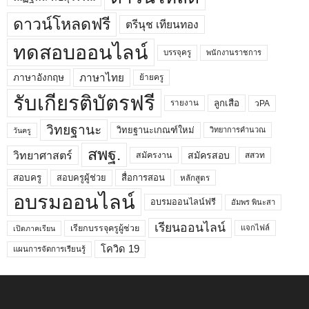
ดาวน์โหลดฟรี
ตรีนุช เทียนทอง
ทดสอบออนไลน์
บรรจุครู
พนักงานราชการ
ภาษาไทย
ภาษาอังกฤษ
ย้ายครู
รับเกียรติบัตรฟรี
ลูกเสือ
วPA
รายงาน
วิทยฐานะ
วิทยฐานะเกณฑ์ใหม่
วิทยาการคำนวณ
วันครู
สพฐ.
วิทยาศาสตร์
สมัครสอบ
สมัครงาน
สสวท
สอบครูผู้ช่วย
สอบครู
สื่อการสอน
หลักสูตร
อบรมออนไลน์
อบรมออนไลน์ฟรี
อัมพร พินะสา
เรียนออนไลน์
เรียกบรรจุครูผู้ช่วย
แจกไฟล์
เปิดภาคเรียน
โควิด 19
แผนการจัดการเรียนรู้