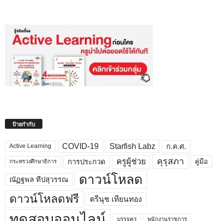
ป้ายกำกับ
COVID-19
Starfish Labz
ก.ค.ศ.
Active Learning
คุรุสภา
ครูผู้ช่วย
คู่มือ
การประกวด
กระทรวงศึกษาธิการ
ดาวน์โหลด
ณัฏฐพล ทีปสุวรรณ
ดาวน์โหลดฟรี
ตรีนุช เทียนทอง
ทดสอบออนไลน์
บรรจุครู
พนักงานราชการ