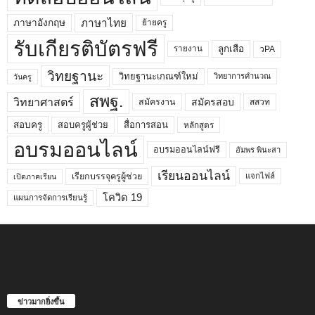
ภาษาไทย
ภาษาอังกฤษ
ย้ายครู
รับเกียรติบัตรฟรี
ลูกเสือ
วPA
รายงาน
วิทยฐานะ
วิทยฐานะเกณฑ์ใหม่
วิทยาการคำนวณ
วันครู
สพฐ.
วิทยาศาสตร์
สมัครสอบ
สมัครงาน
สสวท
สอบครูผู้ช่วย
สอบครู
สื่อการสอน
หลักสูตร
อบรมออนไลน์
อบรมออนไลน์ฟรี
อัมพร พินะสา
เรียนออนไลน์
เรียกบรรจุครูผู้ช่วย
แจกไฟล์
เปิดภาคเรียน
โควิด 19
แผนการจัดการเรียนรู้
ข่าวมากยิ่งขึ้น