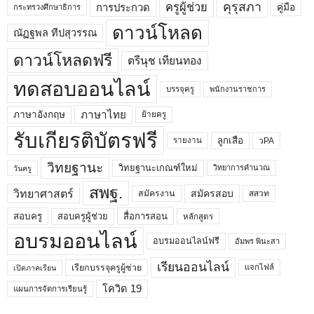
คุรุสภา
ครูผู้ช่วย
คู่มือ
การประกวด
กระทรวงศึกษาธิการ
ดาวน์โหลด
ณัฏฐพล ทีปสุวรรณ
ดาวน์โหลดฟรี
ตรีนุช เทียนทอง
ทดสอบออนไลน์
บรรจุครู
พนักงานราชการ
ภาษาไทย
ภาษาอังกฤษ
ย้ายครู
รับเกียรติบัตรฟรี
ลูกเสือ
วPA
รายงาน
วิทยฐานะ
วิทยฐานะเกณฑ์ใหม่
วิทยาการคำนวณ
วันครู
สพฐ.
วิทยาศาสตร์
สมัครสอบ
สมัครงาน
สสวท
สอบครูผู้ช่วย
สอบครู
สื่อการสอน
หลักสูตร
อบรมออนไลน์
อบรมออนไลน์ฟรี
อัมพร พินะสา
เรียนออนไลน์
เรียกบรรจุครูผู้ช่วย
แจกไฟล์
เปิดภาคเรียน
โควิด 19
แผนการจัดการเรียนรู้