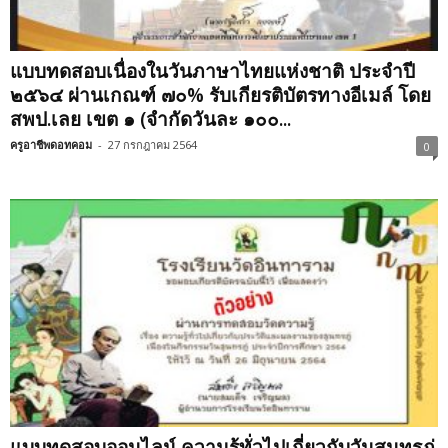
แบบทดสอบเนื่องในวันภาษาไทยแห่งชาติ ประจำปี
๒๕๖๔ ผ่านเกณฑ์ ๗๐% รับเกียรติบัตรทางอีเมล์ โดย
สพป.เลย เขต ๑ (จำกัดวันละ ๑๐๐...
ครูอาชีพดอทคอม
-
27 กรกฎาคม 2564
0
แบบทดสอบออนไลน์ ความรู้ทั่วไปเกี่ยวกับวันสุนทรภู่