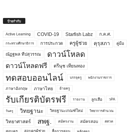
ป้ายกำกับ
COVID-19
Starfish Labz
ก.ค.ศ.
Active Learning
คุรุสภา
ครูผู้ช่วย
คู่มือ
การประกวด
กระทรวงศึกษาธิการ
ดาวน์โหลด
ณัฏฐพล ทีปสุวรรณ
ดาวน์โหลดฟรี
ตรีนุช เทียนทอง
ทดสอบออนไลน์
บรรจุครู
พนักงานราชการ
ภาษาไทย
ภาษาอังกฤษ
ย้ายครู
รับเกียรติบัตรฟรี
ลูกเสือ
วPA
รายงาน
วิทยฐานะ
วิทยฐานะเกณฑ์ใหม่
วิทยาการคำนวณ
วันครู
สพฐ.
วิทยาศาสตร์
สมัครสอบ
สมัครงาน
สสวท
สอบครูผู้ช่วย
สอบครู
สื่อการสอน
หลักสูตร