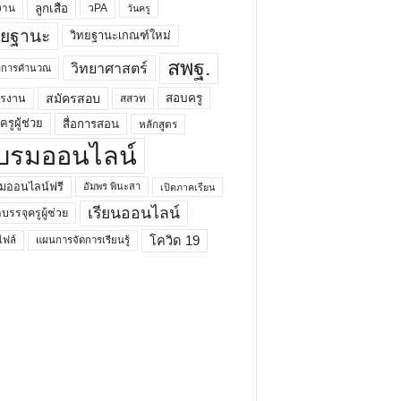
ลูกเสือ
วPA
งาน
วันครู
ทยฐานะ
วิทยฐานะเกณฑ์ใหม่
สพฐ.
วิทยาศาสตร์
ยาการคำนวณ
สมัครสอบ
สอบครู
ครงาน
สสวท
รูผู้ช่วย
สื่อการสอน
หลักสูตร
บรมออนไลน์
มออนไลน์ฟรี
อัมพร พินะสา
เปิดภาคเรียน
เรียนออนไลน์
กบรรจุครูผู้ช่วย
โควิด 19
ฟล์
แผนการจัดการเรียนรู้