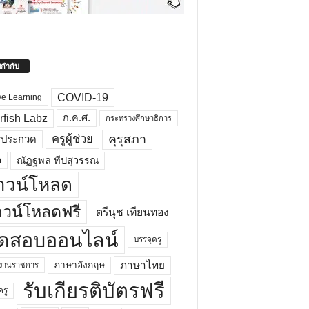
ยกำกับ
COVID-19
ve Learning
rfish Labz
ก.ค.ศ.
กระทรวงศึกษาธิการ
คุรุสภา
ครูผู้ช่วย
รประกวด
อ
ณัฏฐพล ทีปสุวรรณ
าวน์โหลด
วน์โหลดฟรี
ตรีนุช เทียนทอง
ดสอบออนไลน์
บรรจุครู
ภาษาไทย
ภาษาอังกฤษ
กงานราชการ
รับเกียรติบัตรฟรี
ครู