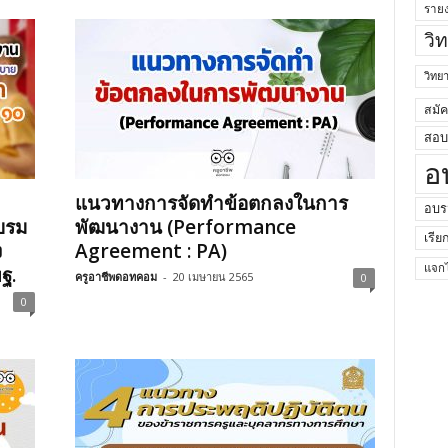
ราย
วิ
วิท
สมั
สอบค
อ
แนวทางการจัดทำข้อตกลงในการ
อบร
บรม
พัฒนางาน (Performance
เรีย
ง
Agreement : PA)
ฐ.
แจกไ
ครูอาชีพดอทคอม
-
20 เมษายน 2565
0
0