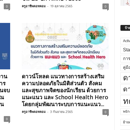
ครูอาชีพดอทคอม
-
19 ตุลาคม 2565
0
0
ป้า
Acti
Sta
กา
คู่มื
งาน
ดาวน์โหลด แนวทางการสร้างเสริม
ด
าร
ความปลอดภัยในมิติส่วนตัว สังคม
ดา
จนจบ
และสุขภาพจิตของนักเรียน ด้วยการ
าณ
แนะแนว และ School Health Hero
ท
ิน
โดยกลุ่มพัฒนาระบบการแนะแนว...
ครูอาชีพดอทคอม
-
3 กันยายน 2565
พนั
0
0
ย้าย