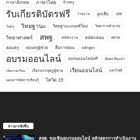
ภาษาไทย
ภาษาอังกฤษ
ย้ายครู
รับเกียรติบัตรฟรี
ลูกเสือ
วPA
รายงาน
วิทยฐานะ
วิทยฐานะเกณฑ์ใหม่
วิทยาการคำนวณ
วันครู
สพฐ.
วิทยาศาสตร์
สมัครสอบ
สมัครงาน
สสวท
สอบครูผู้ช่วย
สอบครู
สื่อการสอน
หลักสูตร
อบรมออนไลน์
อบรมออนไลน์ฟรี
อัมพร พินะสา
เรียนออนไลน์
เรียกบรรจุครูผู้ช่วย
แจกไฟล์
เปิดภาคเรียน
โควิด 19
แผนการจัดการเรียนรู้
ข่าวมากยิ่งขึ้น
สพฐ. ขอเชิญอบรมออนไลน์ หลักสูตรการดำเนินงาน