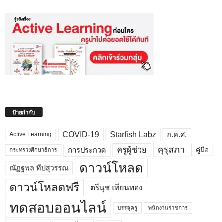
ป้ายกำกับ
COVID-19
Starfish Labz
ก.ค.ศ.
Active Learning
คุรุสภา
ครูผู้ช่วย
คู่มือ
การประกวด
กระทรวงศึกษาธิการ
ดาวน์โหลด
ณัฏฐพล ทีปสุวรรณ
ดาวน์โหลดฟรี
ตรีนุช เทียนทอง
ทดสอบออนไลน์
บรรจุครู
พนักงานราชการ