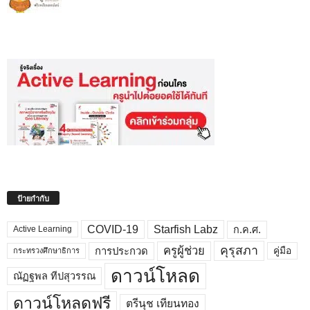
ป้ายกำกับ
COVID-19
Starfish Labz
ก.ค.ศ.
Active Learning
คุรุสภา
ครูผู้ช่วย
คู่มือ
การประกวด
กระทรวงศึกษาธิการ
ดาวน์โหลด
ณัฏฐพล ทีปสุวรรณ
ดาวน์โหลดฟรี
ตรีนุช เทียนทอง