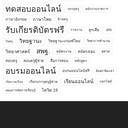
ทดสอบออนไลน์
บรรจุครู
พนักงานราชการ
ภาษาไทย
ภาษาอังกฤษ
ย้ายครู
รับเกียรติบัตรฟรี
ลูกเสือ
วPA
รายงาน
วิทยฐานะ
วิทยฐานะเกณฑ์ใหม่
วิทยาการคำนวณ
วันครู
สพฐ.
วิทยาศาสตร์
สมัครสอบ
สมัครงาน
สสวท
สอบครูผู้ช่วย
สอบครู
สื่อการสอน
หลักสูตร
อบรมออนไลน์
อบรมออนไลน์ฟรี
อัมพร พินะสา
เรียนออนไลน์
เรียกบรรจุครูผู้ช่วย
แจกไฟล์
เปิดภาคเรียน
โควิด 19
แผนการจัดการเรียนรู้