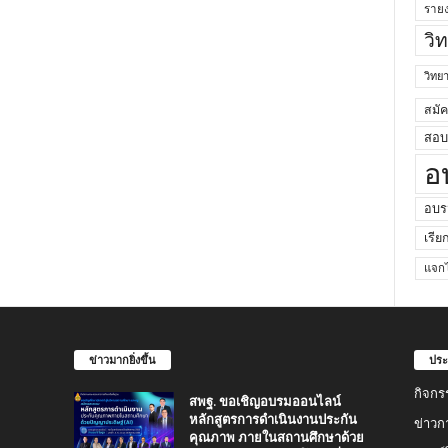
ราย
วิ
วิท
สมั
สอบค
อ
อบร
เรีย
แจกไ
ข่าวมากยิ่งขึ้น
ประ
กิจกร
สพฐ. ขอเชิญอบรมออนไลน์
หลักสูตรการดำเนินงานประกัน
ข่าวก
คุณภาพ ภายในสถานศึกษาด้วย