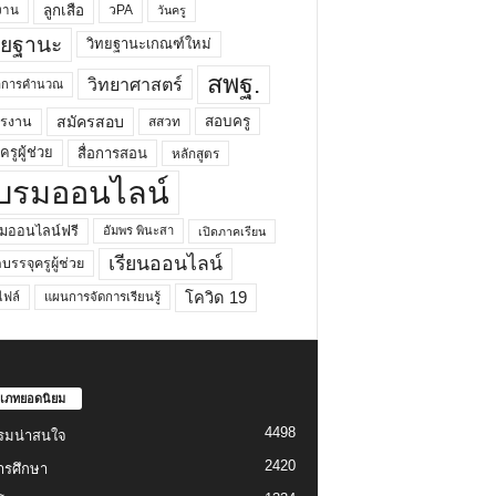
ลูกเสือ
วPA
งาน
วันครู
ทยฐานะ
วิทยฐานะเกณฑ์ใหม่
สพฐ.
วิทยาศาสตร์
ยาการคำนวณ
สมัครสอบ
สอบครู
ครงาน
สสวท
รูผู้ช่วย
สื่อการสอน
หลักสูตร
บรมออนไลน์
มออนไลน์ฟรี
อัมพร พินะสา
เปิดภาคเรียน
เรียนออนไลน์
กบรรจุครูผู้ช่วย
โควิด 19
ฟล์
แผนการจัดการเรียนรู้
เภทยอดนิยม
4498
รมน่าสนใจ
2420
ารศึกษา