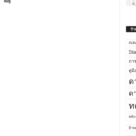
ป้า
Acti
Sta
กา
คู่มื
ด
ดา
ท
พนั
ย้าย