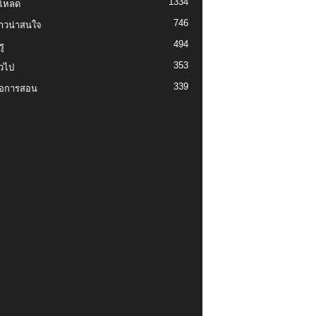
1334
์โหลด
746
งราวน่าสนใจ
494
ู
353
่วไป
339
่อการสอน