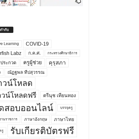
ยกำกับ
COVID-19
ve Learning
rfish Labz
ก.ค.ศ.
กระทรวงศึกษาธิการ
คุรุสภา
ครูผู้ช่วย
รประกวด
อ
ณัฏฐพล ทีปสุวรรณ
าวน์โหลด
วน์โหลดฟรี
ตรีนุช เทียนทอง
ดสอบออนไลน์
บรรจุครู
ภาษาไทย
ภาษาอังกฤษ
กงานราชการ
รับเกียรติบัตรฟรี
ครู