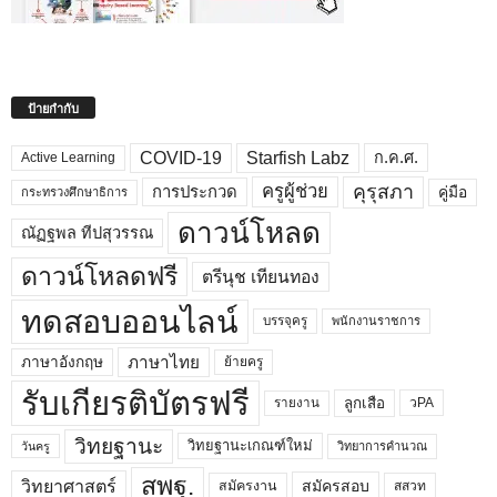
ป้ายกำกับ
COVID-19
Starfish Labz
ก.ค.ศ.
Active Learning
คุรุสภา
ครูผู้ช่วย
คู่มือ
การประกวด
กระทรวงศึกษาธิการ
ดาวน์โหลด
ณัฏฐพล ทีปสุวรรณ
ดาวน์โหลดฟรี
ตรีนุช เทียนทอง
ทดสอบออนไลน์
บรรจุครู
พนักงานราชการ
ภาษาไทย
ภาษาอังกฤษ
ย้ายครู
รับเกียรติบัตรฟรี
ลูกเสือ
วPA
รายงาน
วิทยฐานะ
วิทยฐานะเกณฑ์ใหม่
วิทยาการคำนวณ
วันครู
สพฐ.
วิทยาศาสตร์
สมัครสอบ
สมัครงาน
สสวท