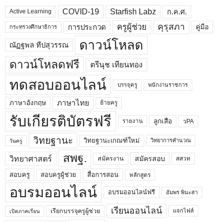
COVID-19
Starfish Labz
ก.ค.ศ.
Active Learning
คุรุสภา
ครูผู้ช่วย
คู่มือ
การประกวด
กระทรวงศึกษาธิการ
ดาวน์โหลด
ณัฏฐพล ทีปสุวรรณ
ดาวน์โหลดฟรี
ตรีนุช เทียนทอง
ทดสอบออนไลน์
บรรจุครู
พนักงานราชการ
ภาษาไทย
ภาษาอังกฤษ
ย้ายครู
รับเกียรติบัตรฟรี
ลูกเสือ
วPA
รายงาน
วิทยฐานะ
วิทยฐานะเกณฑ์ใหม่
วิทยาการคำนวณ
วันครู
สพฐ.
วิทยาศาสตร์
สมัครสอบ
สมัครงาน
สสวท
สอบครูผู้ช่วย
สอบครู
สื่อการสอน
หลักสูตร
อบรมออนไลน์
อบรมออนไลน์ฟรี
อัมพร พินะสา
เรียนออนไลน์
เรียกบรรจุครูผู้ช่วย
แจกไฟล์
เปิดภาคเรียน